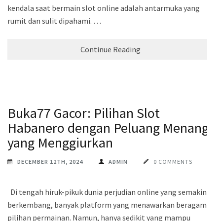
kendala saat bermain slot online adalah antarmuka yang
rumit dan sulit dipahami. …
Continue Reading
Buka77 Gacor: Pilihan Slot
Habanero dengan Peluang Menang
yang Menggiurkan
DECEMBER 12TH, 2024
ADMIN
0 COMMENTS
Di tengah hiruk-pikuk dunia perjudian online yang semakin
berkembang, banyak platform yang menawarkan beragam
pilihan permainan. Namun, hanya sedikit yang mampu