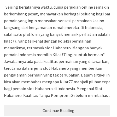
Seiring berjalannya waktu, dunia perjudian online semakin
berkembang pesat, menawarkan berbagai peluang bagi para
pemain yang ingin merasakan sensasi permainan kasino
langsung dari kenyamanan rumah mereka. Di Indonesia,
salah satu platform yang banyak menarik perhatian adalah
kilat77, yang terkenal dengan koleksi permainan
menariknya, termasuk slot Habanero. Mengapa banyak
pemain Indonesia memilih Kilat77 login untuk bermain?
Jawabannya ada pada kualitas permainan yang ditawarkan,
terutama dalam jenis slot Habanero yang memberikan
pengalaman bermain yang tak terlupakan. Dalam artikel ini,
kita akan membahas mengapa Kilat77 menjadi pilihan tepat
bagi pemain slot Habanero di Indonesia. Mengenal Slot
Habanero: Kualitas Tanpa Kompromi Sebelum membahas …
Continue Reading