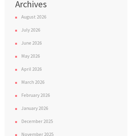
Archives
August 2026
July 2026
June 2026
May 2026
April 2026
March 2026
February 2026
January 2026
December 2025
November 2025