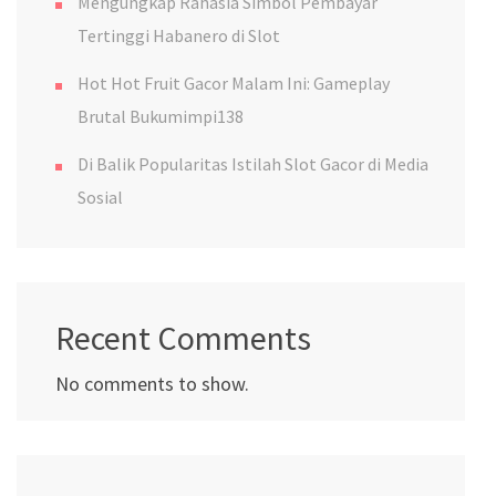
Mengungkap Rahasia Simbol Pembayar
Tertinggi Habanero di Slot
Hot Hot Fruit Gacor Malam Ini: Gameplay
Brutal Bukumimpi138
Di Balik Popularitas Istilah Slot Gacor di Media
Sosial
Recent Comments
No comments to show.