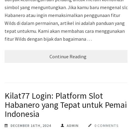
simbol yang menguntungkan. Jika kamu baru mengenal slot
Habanero atau ingin memaksimalkan penggunaan fitur
Wilds di dalam permainan, artikel ini adalah panduan yang
tepat untukmu. Kami akan membahas cara menggunakan
fitur Wilds dengan bijak dan bagaimana …
Continue Reading
Kilat77 Login: Platform Slot
Habanero yang Tepat untuk Pemain
Indonesia
DECEMBER 16TH, 2024
ADMIN
0 COMMENTS