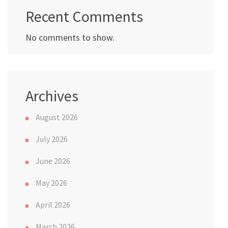
Recent Comments
No comments to show.
Archives
August 2026
July 2026
June 2026
May 2026
April 2026
March 2026