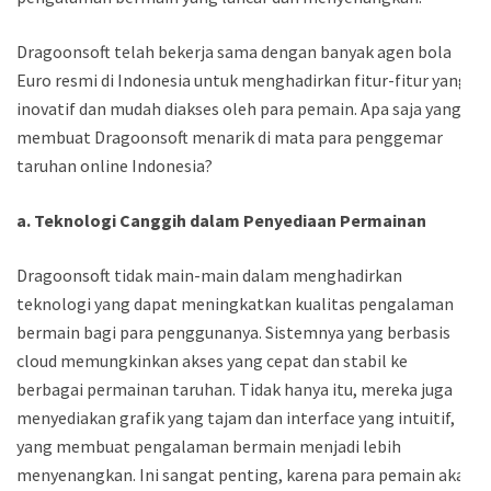
Dragoonsoft telah bekerja sama dengan banyak agen bola
Euro resmi di Indonesia untuk menghadirkan fitur-fitur yang
inovatif dan mudah diakses oleh para pemain. Apa saja yang
membuat Dragoonsoft menarik di mata para penggemar
taruhan online Indonesia?
a. Teknologi Canggih dalam Penyediaan Permainan
Dragoonsoft tidak main-main dalam menghadirkan
teknologi yang dapat meningkatkan kualitas pengalaman
bermain bagi para penggunanya. Sistemnya yang berbasis
cloud memungkinkan akses yang cepat dan stabil ke
berbagai permainan taruhan. Tidak hanya itu, mereka juga
menyediakan grafik yang tajam dan interface yang intuitif,
yang membuat pengalaman bermain menjadi lebih
menyenangkan. Ini sangat penting, karena para pemain akan