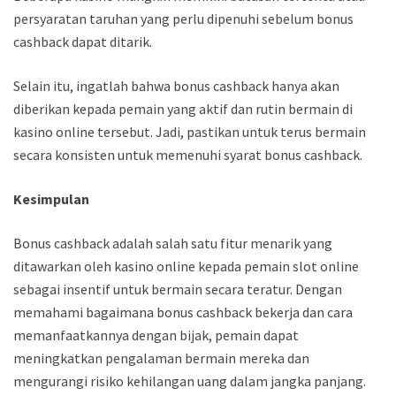
persyaratan taruhan yang perlu dipenuhi sebelum bonus
cashback dapat ditarik.
Selain itu, ingatlah bahwa bonus cashback hanya akan
diberikan kepada pemain yang aktif dan rutin bermain di
kasino online tersebut. Jadi, pastikan untuk terus bermain
secara konsisten untuk memenuhi syarat bonus cashback.
Kesimpulan
Bonus cashback adalah salah satu fitur menarik yang
ditawarkan oleh kasino online kepada pemain slot online
sebagai insentif untuk bermain secara teratur. Dengan
memahami bagaimana bonus cashback bekerja dan cara
memanfaatkannya dengan bijak, pemain dapat
meningkatkan pengalaman bermain mereka dan
mengurangi risiko kehilangan uang dalam jangka panjang.