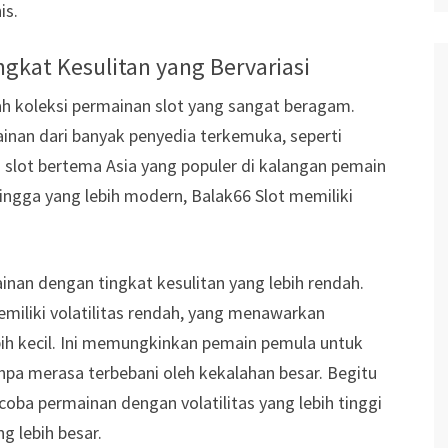
is.
ngkat Kesulitan yang Bervariasi
ah koleksi permainan slot yang sangat beragam.
inan dari banyak penyedia terkemuka, seperti
 slot bertema Asia yang populer di kalangan pemain
hingga yang lebih modern, Balak66 Slot memiliki
inan dengan tingkat kesulitan yang lebih rendah.
iliki volatilitas rendah, yang menawarkan
ebih kecil. Ini memungkinkan pemain pemula untuk
a merasa terbebani oleh kekalahan besar. Begitu
coba permainan dengan volatilitas yang lebih tinggi
 lebih besar.