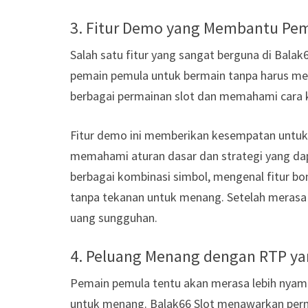
3. Fitur Demo yang Membantu Pe
Salah satu fitur yang sangat berguna di Bal
pemain pemula untuk bermain tanpa harus men
berbagai permainan slot dan memahami cara k
Fitur demo ini memberikan kesempatan untuk b
memahami aturan dasar dan strategi yang da
berbagai kombinasi simbol, mengenal fitur bo
tanpa tekanan untuk menang. Setelah merasa 
uang sungguhan.
4. Peluang Menang dengan RTP y
Pemain pemula tentu akan merasa lebih nyam
untuk menang. Balak66 Slot menawarkan pe