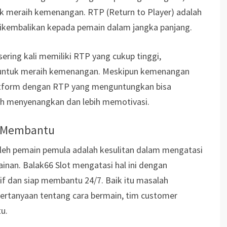
k meraih kemenangan. RTP (Return to Player) adalah
 dikembalikan kepada pemain dalam jangka panjang.
ering kali memiliki RTP yang cukup tinggi,
n untuk meraih kemenangan. Meskipun kemenangan
platform dengan RTP yang menguntungkan bisa
h menyenangkan dan lebih memotivasi.
p Membantu
 oleh pemain pemula adalah kesulitan dalam mengatasi
inan. Balak66 Slot mengatasi hal ini dengan
f dan siap membantu 24/7. Baik itu masalah
pertanyaan tentang cara bermain, tim customer
u.