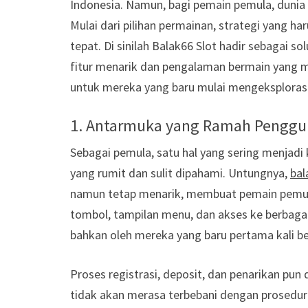
Indonesia. Namun, bagi pemain pemula, dunia 
Mulai dari pilihan permainan, strategi yang h
tepat. Di sinilah Balak66 Slot hadir sebagai s
fitur menarik dan pengalaman bermain yang mu
untuk mereka yang baru mulai mengeksplorasi 
1. Antarmuka yang Ramah Penggu
Sebagai pemula, satu hal yang sering menjadi
yang rumit dan sulit dipahami. Untungnya,
bal
namun tetap menarik, membuat pemain pemul
tombol, tampilan menu, dan akses ke berbaga
bahkan oleh mereka yang baru pertama kali b
Proses registrasi, deposit, dan penarikan pun
tidak akan merasa terbebani dengan prosedur