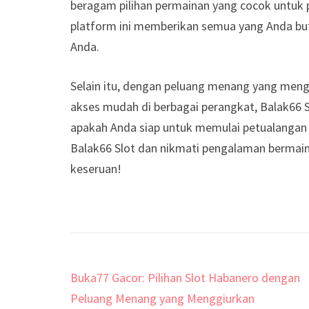
beragam pilihan permainan yang cocok untuk 
platform ini memberikan semua yang Anda but
Anda.
Selain itu, dengan peluang menang yang meng
akses mudah di berbagai perangkat, Balak66 S
apakah Anda siap untuk memulai petualangan 
Balak66 Slot dan nikmati pengalaman bermai
keseruan!
Post
Buka77 Gacor: Pilihan Slot Habanero dengan
navigation
Peluang Menang yang Menggiurkan