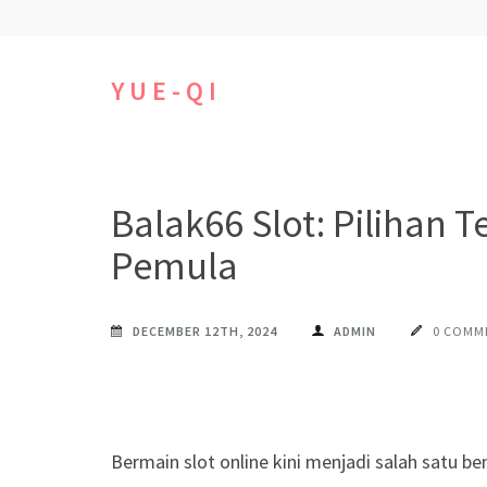
Skip
to
content
YUE-QI
(Press
Enter)
Balak66 Slot: Pilihan 
Pemula
DECEMBER 12TH, 2024
ADMIN
0 COMM
Bermain slot online kini menjadi salah satu b