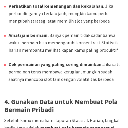
Perhatikan total kemenangan dan kekalahan.
Jika
perbandingannya terlalu jauh, mungkin kamu perlu
mengubah strategi atau memilih slot yang berbeda.
Amati jam bermain.
Banyak pemain tidak sadar bahwa
waktu bermain bisa memengaruhi konsentrasi. Statistik
harian membantu melihat kapan kamu paling produktif.
Cek permainan yang paling sering dimainkan.
Jika satu
permainan terus membawa kerugian, mungkin sudah
saatnya mencoba slot lain dengan volatilitas berbeda.
4. Gunakan Data untuk Membuat Pola
Bermain Pribadi
Setelah kamu memahami laporan Statistik Harian, langkah
berikutnya adalah
membuat pola bermain yang sesuai