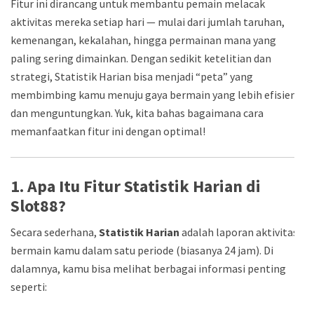
Fitur ini dirancang untuk membantu pemain melacak
aktivitas mereka setiap hari — mulai dari jumlah taruhan,
kemenangan, kekalahan, hingga permainan mana yang
paling sering dimainkan. Dengan sedikit ketelitian dan
strategi, Statistik Harian bisa menjadi “peta” yang
membimbing kamu menuju gaya bermain yang lebih efisien
dan menguntungkan. Yuk, kita bahas bagaimana cara
memanfaatkan fitur ini dengan optimal!
1. Apa Itu Fitur Statistik Harian di
Slot88?
Secara sederhana,
Statistik Harian
adalah laporan aktivitas
bermain kamu dalam satu periode (biasanya 24 jam). Di
dalamnya, kamu bisa melihat berbagai informasi penting
seperti: