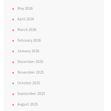
May 2026
April 2026
March 2026
February 2026
January 2026
December 2025
November 2025
October 2025
September 2025
August 2025