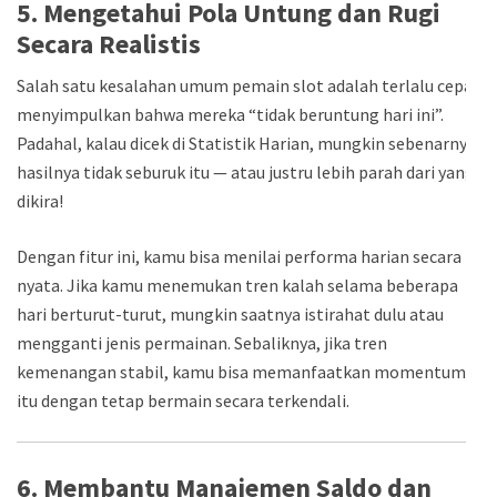
5. Mengetahui Pola Untung dan Rugi
Secara Realistis
Salah satu kesalahan umum pemain slot adalah terlalu cepat
menyimpulkan bahwa mereka “tidak beruntung hari ini”.
Padahal, kalau dicek di Statistik Harian, mungkin sebenarnya
hasilnya tidak seburuk itu — atau justru lebih parah dari yang
dikira!
Dengan fitur ini, kamu bisa menilai performa harian secara
nyata. Jika kamu menemukan tren kalah selama beberapa
hari berturut-turut, mungkin saatnya istirahat dulu atau
mengganti jenis permainan. Sebaliknya, jika tren
kemenangan stabil, kamu bisa memanfaatkan momentum
itu dengan tetap bermain secara terkendali.
6. Membantu Manajemen Saldo dan