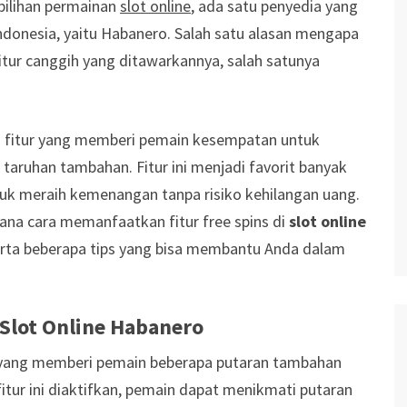
 pilihan permainan
slot online
, ada satu penyedia yang
donesia, yaitu Habanero. Salah satu alasan mengapa
itur canggih yang ditawarkannya, salah satunya
ah fitur yang memberi pemain kesempatan untuk
aruhan tambahan. Fitur ini menjadi favorit banyak
uk meraih kemenangan tanpa risiko kehilangan uang.
ana cara memanfaatkan fitur free spins di
slot online
rta beberapa tips yang bisa membantu Anda dalam
 Slot Online Habanero
 yang memberi pemain beberapa putaran tambahan
 fitur ini diaktifkan, pemain dapat menikmati putaran