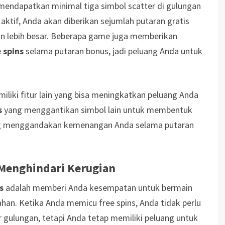
 mendapatkan minimal tiga simbol scatter di gulungan
i aktif, Anda akan diberikan sejumlah putaran gratis
n lebih besar. Beberapa game juga memberikan
 spins
selama putaran bonus, jadi peluang Anda untuk
iliki fitur lain yang bisa meningkatkan peluang Anda
s
yang menggantikan simbol lain untuk membentuk
 menggandakan kemenangan Anda selama putaran
Menghindari Kerugian
s
adalah memberi Anda kesempatan untuk bermain
an. Ketika Anda memicu free spins, Anda tidak perlu
ulungan, tetapi Anda tetap memiliki peluang untuk