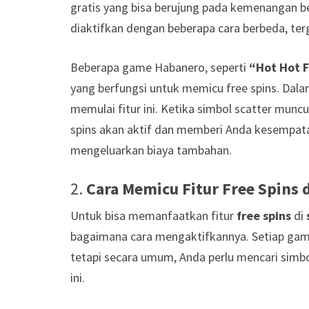
gratis yang bisa berujung pada kemenangan be
diaktifkan dengan beberapa cara berbeda, te
Beberapa game Habanero, seperti
“Hot Hot F
yang berfungsi untuk memicu free spins. Dala
memulai fitur ini. Ketika simbol scatter muncu
spins akan aktif dan memberi Anda kesempata
mengeluarkan biaya tambahan.
2.
Cara Memicu Fitur Free Spins 
Untuk bisa memanfaatkan fitur
free spins
di
bagaimana cara mengaktifkannya. Setiap game
tetapi secara umum, Anda perlu mencari simb
ini.