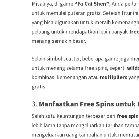
Misalnya, di game
“Fa Cai Shen”
, Anda perlu
untuk memulai putaran gratis. Setelah fitur in
yang bisa digunakan untuk meraih kemenanga
peluang untuk mendapatkan lebih banyak
free
menang semakin besar.
Selain simbol scatter, beberapa game juga mem
untuk menang selama free spins, seperti
wild
kombinasi kemenangan atau
multipliers
yang
gratis.
3.
Manfaatkan Free Spins untuk 
Salah satu keuntungan terbesar dari
free spin
lebih lama tanpa mengeluarkan taruhan tambah
mengeluarkan uang tambahan untuk memutar g