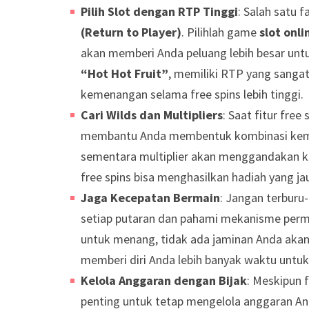
Pilih Slot dengan RTP Tinggi
: Salah satu 
(Return to Player)
. Pilihlah game
slot onli
akan memberi Anda peluang lebih besar unt
“Hot Hot Fruit”
, memiliki RTP yang sangat
kemenangan selama free spins lebih tinggi.
Cari Wilds dan Multipliers
: Saat fitur free 
membantu Anda membentuk kombinasi keme
sementara multiplier akan menggandakan k
free spins bisa menghasilkan hadiah yang jau
Jaga Kecepatan Bermain
: Jangan terburu
setiap putaran dan pahami mekanisme perm
untuk menang, tidak ada jaminan Anda akan
memberi diri Anda lebih banyak waktu unt
Kelola Anggaran dengan Bijak
: Meskipun 
penting untuk tetap mengelola anggaran An