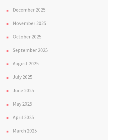
December 2025
November 2025
October 2025
September 2025
August 2025
July 2025
June 2025
May 2025
April 2025
March 2025