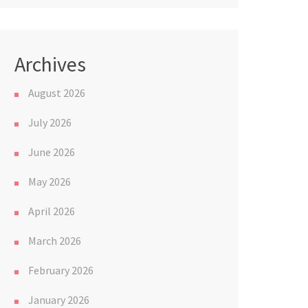
Archives
August 2026
July 2026
June 2026
May 2026
April 2026
March 2026
February 2026
January 2026