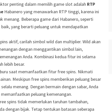
faktor penting dalam memilih game slot adalah
RTP
ne
Habanero yang menawarkan RTP tinggi, karena ini
uk menang. Beberapa game dari Habanero, seperti
 baik, yang berarti peluang untuk mendapatkan
spins aktif, carilah simbol wild dan multiplier. Wild akan
nangan dengan menggantikan simbol lain,
emenangan Anda. Kombinasi kedua fitur ini selama
h lebih besar.
-buru saat memanfaatkan fitur free spins. Nikmati
ainan. Meskipun free spins memberikan peluang besar
 selalu menang. Dengan bermain dengan sabar, Anda
uk memanfaatkan peluang kemenangan.
free spins tidak memerlukan taruhan tambahan,
da dengan bijak. Tetap tentukan batasan seberapa