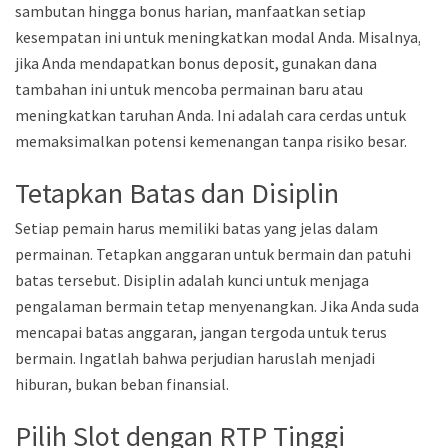
sambutan hingga bonus harian, manfaatkan setiap
kesempatan ini untuk meningkatkan modal Anda. Misalnya,
jika Anda mendapatkan bonus deposit, gunakan dana
tambahan ini untuk mencoba permainan baru atau
meningkatkan taruhan Anda. Ini adalah cara cerdas untuk
memaksimalkan potensi kemenangan tanpa risiko besar.
Tetapkan Batas dan Disiplin
Setiap pemain harus memiliki batas yang jelas dalam
permainan. Tetapkan anggaran untuk bermain dan patuhi
batas tersebut. Disiplin adalah kunci untuk menjaga
pengalaman bermain tetap menyenangkan. Jika Anda sudah
mencapai batas anggaran, jangan tergoda untuk terus
bermain. Ingatlah bahwa perjudian haruslah menjadi
hiburan, bukan beban finansial.
Pilih Slot dengan RTP Tinggi