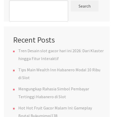
Search
Recent Posts
Tren Desain slot gacor hari ini 2026: Dari Klaster
hingga Fitur Interaktif
Tips Main Wealth Inn Habanero Modal 10 Ribu
di Slot
Mengungkap Rahasia Simbol Pembayar
Tertinggi Habanero di Slot
Hot Hot Fruit Gacor Malam Ini: Gameplay
Brutal Bukumimpi138