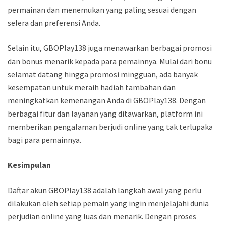
permainan dan menemukan yang paling sesuai dengan
selera dan preferensi Anda.
Selain itu, GBOPlay138 juga menawarkan berbagai promosi
dan bonus menarik kepada para pemainnya. Mulai dari bonus
selamat datang hingga promosi mingguan, ada banyak
kesempatan untuk meraih hadiah tambahan dan
meningkatkan kemenangan Anda di GBOPlay138. Dengan
berbagai fitur dan layanan yang ditawarkan, platform ini
memberikan pengalaman berjudi online yang tak terlupakan
bagi para pemainnya.
Kesimpulan
Daftar akun GBOPlay138 adalah langkah awal yang perlu
dilakukan oleh setiap pemain yang ingin menjelajahi dunia
perjudian online yang luas dan menarik. Dengan proses