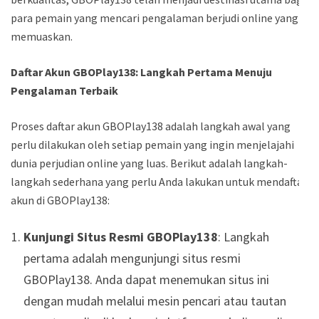
para pemain yang mencari pengalaman berjudi online yang
memuaskan.
Daftar Akun GBOPlay138: Langkah Pertama Menuju
Pengalaman Terbaik
Proses daftar akun GBOPlay138 adalah langkah awal yang
perlu dilakukan oleh setiap pemain yang ingin menjelajahi
dunia perjudian online yang luas. Berikut adalah langkah-
langkah sederhana yang perlu Anda lakukan untuk mendaftar
akun di GBOPlay138:
Kunjungi Situs Resmi GBOPlay138
: Langkah
pertama adalah mengunjungi situs resmi
GBOPlay138. Anda dapat menemukan situs ini
dengan mudah melalui mesin pencari atau tautan