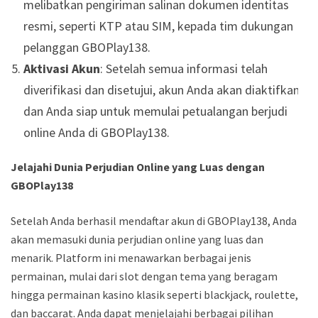
melibatkan pengiriman salinan dokumen identitas
resmi, seperti KTP atau SIM, kepada tim dukungan
pelanggan GBOPlay138.
Aktivasi Akun
: Setelah semua informasi telah
diverifikasi dan disetujui, akun Anda akan diaktifkan
dan Anda siap untuk memulai petualangan berjudi
online Anda di GBOPlay138.
Jelajahi Dunia Perjudian Online yang Luas dengan
GBOPlay138
Setelah Anda berhasil mendaftar akun di GBOPlay138, Anda
akan memasuki dunia perjudian online yang luas dan
menarik. Platform ini menawarkan berbagai jenis
permainan, mulai dari slot dengan tema yang beragam
hingga permainan kasino klasik seperti blackjack, roulette,
dan baccarat. Anda dapat menjelajahi berbagai pilihan