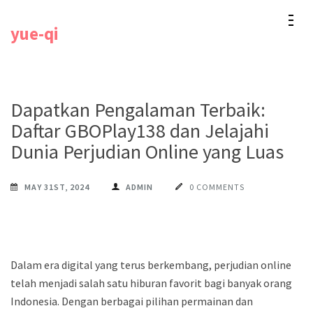
Skip
yue-qi
to
content
(Press
Enter)
Dapatkan Pengalaman Terbaik:
Daftar GBOPlay138 dan Jelajahi
Dunia Perjudian Online yang Luas
MAY 31ST, 2024
ADMIN
0 COMMENTS
Dalam era digital yang terus berkembang, perjudian online
telah menjadi salah satu hiburan favorit bagi banyak orang di
Indonesia. Dengan berbagai pilihan permainan dan