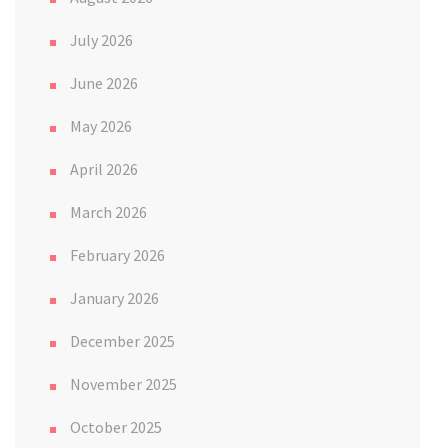
July 2026
June 2026
May 2026
April 2026
March 2026
February 2026
January 2026
December 2025
November 2025
October 2025