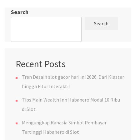
Search
Search
Recent Posts
Tren Desain slot gacor hari ini 2026: Dari Klaster
hingga Fitur Interaktif
Tips Main Wealth Inn Habanero Modal 10 Ribu
di Slot
Mengungkap Rahasia Simbol Pembayar
Tertinggi Habanero di Slot