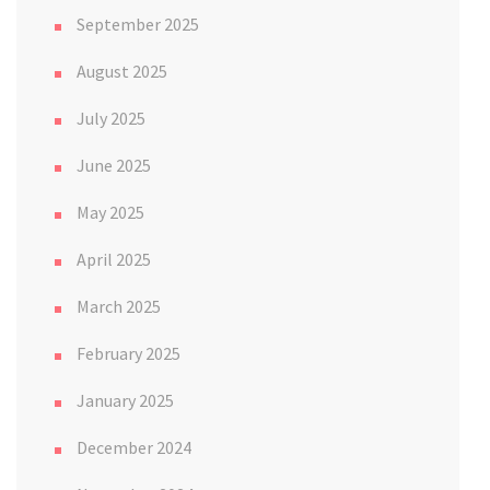
September 2025
August 2025
July 2025
June 2025
May 2025
April 2025
March 2025
February 2025
January 2025
December 2024