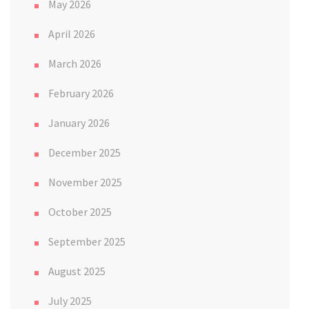
May 2026
April 2026
March 2026
February 2026
January 2026
December 2025
November 2025
October 2025
September 2025
August 2025
July 2025