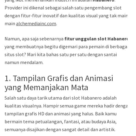
Provider ini dikenal sebagai salah satu pengembang slot
dengan fitur-fitur inovatif dan kualitas visual yang tak main-
main
alchemediainc.com
.
Namun, apa saja sebenarnya
fitur unggulan slot Habanero
yang membuatnya begitu digemari para pemain di berbagai
situs slot? Mari kita bahas satu per satu dengan santai
namun mendalam.
1. Tampilan Grafis dan Animasi
yang Memanjakan Mata
Salah satu daya tarik utama dari slot Habanero adalah
kualitas visualnya. Hampir semua game mereka hadir dengan
tampilan grafis HD dan animasi yang halus. Baik kamu
bermain tema petualangan, fantasi, atau budaya Asia,
semuanya disajikan dengan sangat detail dan artistik.