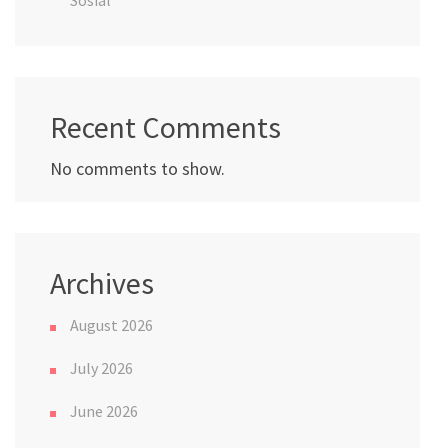
Sosial
Recent Comments
No comments to show.
Archives
August 2026
July 2026
June 2026