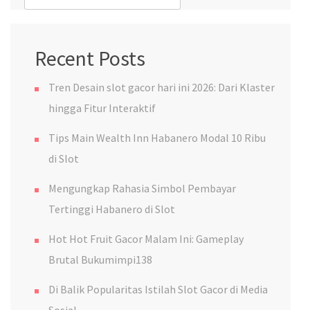
Recent Posts
Tren Desain slot gacor hari ini 2026: Dari Klaster
hingga Fitur Interaktif
Tips Main Wealth Inn Habanero Modal 10 Ribu
di Slot
Mengungkap Rahasia Simbol Pembayar
Tertinggi Habanero di Slot
Hot Hot Fruit Gacor Malam Ini: Gameplay
Brutal Bukumimpi138
Di Balik Popularitas Istilah Slot Gacor di Media