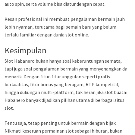
auto spin, serta volume bisa diatur dengan cepat.
Kesan profesional ini membuat pengalaman bermain jauh
lebih nyaman, terutama bagi pemain baru yang belum
terlalu familiar dengan dunia slot online.
Kesimpulan
Slot Habanero bukan hanya soal keberuntungan semata,
tapi juga soal pengalaman bermain yang menyenangkan dan
menarik. Dengan fitur-fitur unggulan seperti grafis
berkualitas, fitur bonus yang beragam, RTP kompetitif,
hingga dukungan multi-platform, tak heran jika slot buatan
Habanero banyak dijadikan pilihan utama di berbagai situs
slot.
Tentu saja, tetap penting untuk bermain dengan bijak.
Nikmati keseruan permainan slot sebagai hiburan, bukan