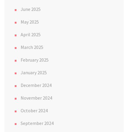
June 2025
May 2025
April 2025
March 2025
February 2025
January 2025
December 2024
November 2024
October 2024
September 2024