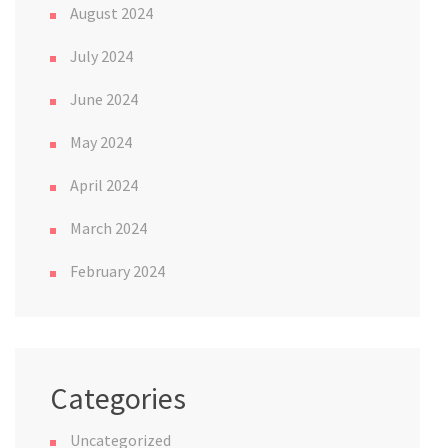
August 2024
July 2024
June 2024
May 2024
April 2024
March 2024
February 2024
Categories
Uncategorized