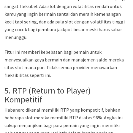
sangat fleksibel. Ada slot dengan volatilitas rendah untuk
kamu yang ingin bermain santai dan meraih kemenangan
kecil tapi sering, dan ada pula slot dengan volatilitas tinggi
yang cocok bagi pemburu jackpot besar meski harus sabar
menunggu.
Fitur ini memberi kebebasan bagi pemain untuk
menyesuaikan gaya bermain dan manajemen saldo mereka di
situs slot mana pun. Tidak semua provider menawarkan
fleksibilitas seperti ini.
5. RTP (Return to Player)
Kompetitif
Habanero dikenal memiliki RTP yang kompetitif, bahkan
beberapa slot mereka memiliki RTP di atas 96%. Angka ini
cukup menjanjikan bagi para pemain yang ingin memiliki