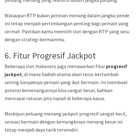
peluang menang yang realistis dalam jangka panjang.
Walaupun RTP bukan jaminan menang dalam jangka pendek,
ini tetap menjadi pertimbangan penting bagi pemain yang
cermat. Pastikan kamu memilih slot dengan RTP yang sesuai
dengan strategi bermainmu.
6. Fitur Progresif Jackpot
Beberapa slot Habanero juga menawarkan fitur
progresif
jackpot
, di mana hadiah utama akan terus bertambah
seiring banyaknya pemain yang ikut bermain. Ini membuat
potensi kemenangannya bisa sangat besar, bahkan
mencapai ratusan juta rupiah di beberapa kasus.
Meskipun peluang menang jackpot progresif sangat kecil,
sensasi bermain dengan kemungkinan menang besar ini
tetap menjadi daya tarik tersendiri.