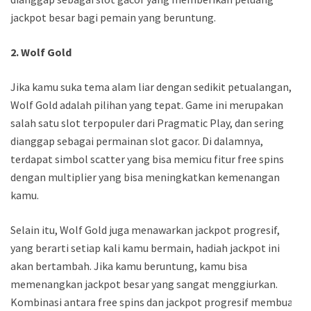
jackpot besar bagi pemain yang beruntung.
2. Wolf Gold
Jika kamu suka tema alam liar dengan sedikit petualangan,
Wolf Gold adalah pilihan yang tepat. Game ini merupakan
salah satu slot terpopuler dari Pragmatic Play, dan sering
dianggap sebagai permainan slot gacor. Di dalamnya,
terdapat simbol scatter yang bisa memicu fitur free spins
dengan multiplier yang bisa meningkatkan kemenangan
kamu.
Selain itu, Wolf Gold juga menawarkan jackpot progresif,
yang berarti setiap kali kamu bermain, hadiah jackpot ini
akan bertambah. Jika kamu beruntung, kamu bisa
memenangkan jackpot besar yang sangat menggiurkan.
Kombinasi antara free spins dan jackpot progresif membuat