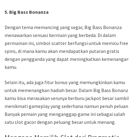
5. Big Bass Bonanza
Dengan tema memancing yang segar, Big Bass Bonanza
menawarkan sensasi bermain yang berbeda. Di dalam
permainan ini, simbol scatter berfungsi untuk memicu free
spins, di mana kamu akan mendapatkan putaran gratis
dengan pengganda yang dapat meningkatkan kemenangan
kamu.
Selain itu, ada juga fitur bonus yang memungkinkan kamu
untuk memenangkan hadiah besar. Dalam Big Bass Bonanza,
kamu bisa merasakan serunya berburu jackpot besar sambil
menikmati gameplay yang sederhana namun penuh peluang.
Banyak pemain yang menganggap game ini sebagai salah
satu slot gacor dengan peluang besar untuk menang.