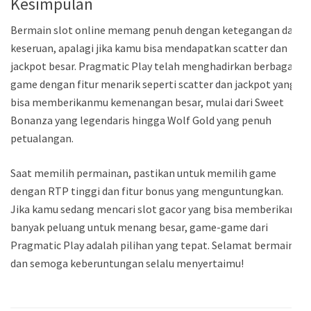
Kesimpulan
Bermain slot online memang penuh dengan ketegangan dan
keseruan, apalagi jika kamu bisa mendapatkan scatter dan
jackpot besar. Pragmatic Play telah menghadirkan berbagai
game dengan fitur menarik seperti scatter dan jackpot yang
bisa memberikanmu kemenangan besar, mulai dari Sweet
Bonanza yang legendaris hingga Wolf Gold yang penuh
petualangan.
Saat memilih permainan, pastikan untuk memilih game
dengan RTP tinggi dan fitur bonus yang menguntungkan.
Jika kamu sedang mencari slot gacor yang bisa memberikan
banyak peluang untuk menang besar, game-game dari
Pragmatic Play adalah pilihan yang tepat. Selamat bermain,
dan semoga keberuntungan selalu menyertaimu!