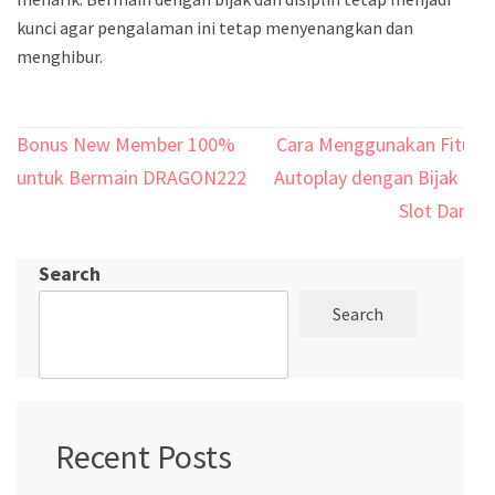
kunci agar pengalaman ini tetap menyenangkan dan
menghibur.
Post
Bonus New Member 100%
Cara Menggunakan Fitur
navigation
untuk Bermain DRAGON222
Autoplay dengan Bijak di
Slot Dana
Search
Search
Recent Posts