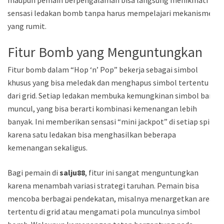
maupun pemain berpengalaman bisa langsung menikmati
sensasi ledakan bomb tanpa harus mempelajari mekanisme
yang rumit.
Fitur Bomb yang Menguntungkan
Fitur bomb dalam “Hop ‘n’ Pop” bekerja sebagai simbol
khusus yang bisa meledak dan menghapus simbol tertentu
dari grid. Setiap ledakan membuka kemungkinan simbol baru
muncul, yang bisa berarti kombinasi kemenangan lebih
banyak. Ini memberikan sensasi “mini jackpot” di setiap spin,
karena satu ledakan bisa menghasilkan beberapa
kemenangan sekaligus.
Bagi pemain di
salju88
, fitur ini sangat menguntungkan
karena menambah variasi strategi taruhan. Pemain bisa
mencoba berbagai pendekatan, misalnya menargetkan area
tertentu di grid atau mengamati pola munculnya simbol