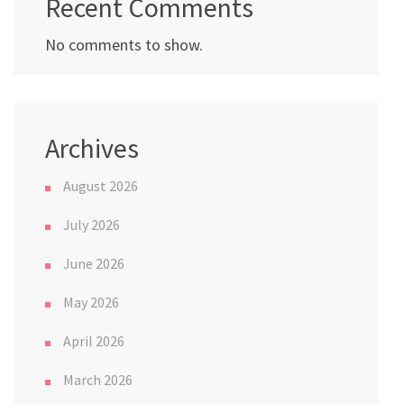
Recent Comments
No comments to show.
Archives
August 2026
July 2026
June 2026
May 2026
April 2026
March 2026