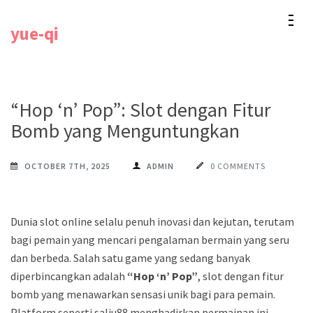
Skip
yue-qi
to
content
(Press
Enter)
“Hop ‘n’ Pop”: Slot dengan Fitur
Bomb yang Menguntungkan
OCTOBER 7TH, 2025
ADMIN
0 COMMENTS
Dunia slot online selalu penuh inovasi dan kejutan, terutama
bagi pemain yang mencari pengalaman bermain yang seru
dan berbeda. Salah satu game yang sedang banyak
diperbincangkan adalah
“Hop ‘n’ Pop”
, slot dengan fitur
bomb yang menawarkan sensasi unik bagi para pemain.
Platform seperti
salju88
menghadirkan permainan ini