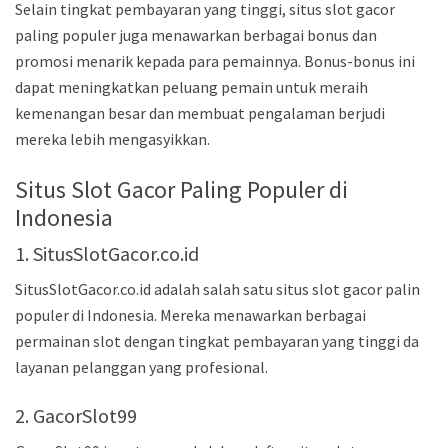
Selain tingkat pembayaran yang tinggi, situs slot gacor
paling populer juga menawarkan berbagai bonus dan
promosi menarik kepada para pemainnya. Bonus-bonus ini
dapat meningkatkan peluang pemain untuk meraih
kemenangan besar dan membuat pengalaman berjudi
mereka lebih mengasyikkan.
Situs Slot Gacor Paling Populer di
Indonesia
1. SitusSlotGacor.co.id
SitusSlotGacor.co.id adalah salah satu situs slot gacor paling
populer di Indonesia. Mereka menawarkan berbagai
permainan slot dengan tingkat pembayaran yang tinggi dan
layanan pelanggan yang profesional.
2. GacorSlot99