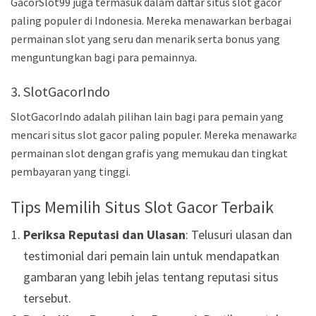
GacorSlot99 juga termasuk dalam daftar situs slot gacor
paling populer di Indonesia. Mereka menawarkan berbagai
permainan slot yang seru dan menarik serta bonus yang
menguntungkan bagi para pemainnya.
3. SlotGacorIndo
SlotGacorIndo adalah pilihan lain bagi para pemain yang
mencari situs slot gacor paling populer. Mereka menawarkan
permainan slot dengan grafis yang memukau dan tingkat
pembayaran yang tinggi.
Tips Memilih Situs Slot Gacor Terbaik
Periksa Reputasi dan Ulasan
: Telusuri ulasan dan
testimonial dari pemain lain untuk mendapatkan
gambaran yang lebih jelas tentang reputasi situs
tersebut.