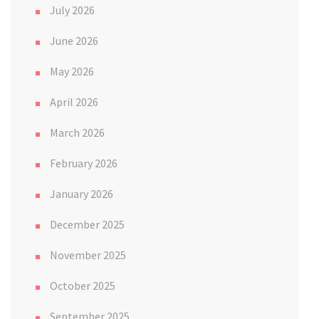
July 2026
June 2026
May 2026
April 2026
March 2026
February 2026
January 2026
December 2025
November 2025
October 2025
September 2025