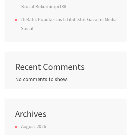
Brutal Bukumimpi138
Di Balik Popularitas Istilah Slot Gacor di Media
Sosial
Recent Comments
No comments to show.
Archives
August 2026