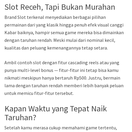
Slot Receh, Tapi Bukan Murahan
Brand Slot terkenal menyediakan berbagai pilihan
permainan dari yang klasik hingga penuh efek visual canggih.
Kabar baiknya, hampir semua game mereka bisa dimainkan
dengan taruhan rendah. Meski mulai dari nominal kecil,
kualitas dan peluang kemenangannya tetap setara.
Ambil contoh slot dengan fitur cascading reels atau yang
punya multi-level bonus — fitur-fitur ini tetap bisa kamu
nikmati meskipun hanya bertaruh Rp500. Justru, bermain
lama dengan taruhan rendah memberi lebih banyak peluang
untuk memicu fitur-fitur tersebut.
Kapan Waktu yang Tepat Naik
Taruhan?
Setelah kamu merasa cukup memahami game tertentu,