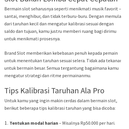
Bermain slot seharusnya seperti menikmati musik favorit —
santai, menghibur, dan tidak terburu-buru. Dengan memulai
dari taruhan kecil dan mengatur kalibrasi sesuai dengan
saldo dan tujuan, kamu justru memberi ruang bagi dirimu
untuk menikmati prosesnya.
Brand Slot memberikan kebebasan penuh kepada pemain
untuk menentukan taruhan sesuai selera. Tidak ada tekanan
untuk bermain besar. Semua tergantung bagaimana kamu
mengatur strategi dan ritme permainanmu.
Tips Kalibrasi Taruhan Ala Pro
Untuk kamu yang ingin makin cerdas dalam bermain slot,
berikut beberapa tips kalibrasi taruhan yang bisa dicoba:
Tentukan modal harian
– Misalnya Rp50.000 per hari.