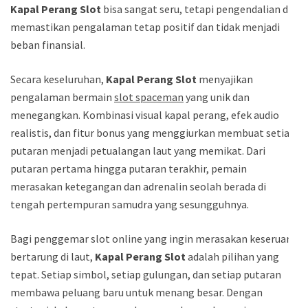
Kapal Perang Slot
bisa sangat seru, tetapi pengendalian diri
memastikan pengalaman tetap positif dan tidak menjadi
beban finansial.
Secara keseluruhan,
Kapal Perang Slot
menyajikan
pengalaman bermain
slot spaceman
yang unik dan
menegangkan. Kombinasi visual kapal perang, efek audio
realistis, dan fitur bonus yang menggiurkan membuat setiap
putaran menjadi petualangan laut yang memikat. Dari
putaran pertama hingga putaran terakhir, pemain
merasakan ketegangan dan adrenalin seolah berada di
tengah pertempuran samudra yang sesungguhnya.
Bagi penggemar slot online yang ingin merasakan keseruan
bertarung di laut,
Kapal Perang Slot
adalah pilihan yang
tepat. Setiap simbol, setiap gulungan, dan setiap putaran
membawa peluang baru untuk menang besar. Dengan