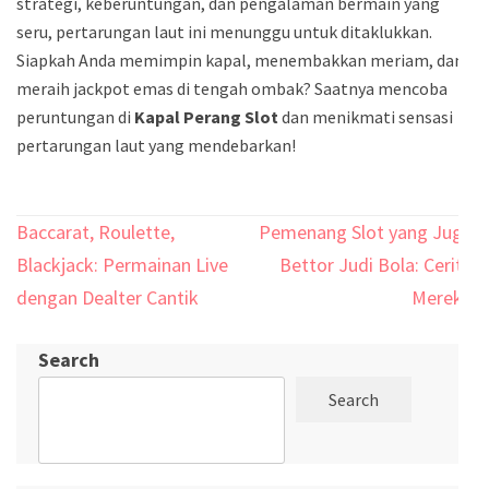
strategi, keberuntungan, dan pengalaman bermain yang
seru, pertarungan laut ini menunggu untuk ditaklukkan.
Siapkah Anda memimpin kapal, menembakkan meriam, dan
meraih jackpot emas di tengah ombak? Saatnya mencoba
peruntungan di
Kapal Perang Slot
dan menikmati sensasi
pertarungan laut yang mendebarkan!
Post
Baccarat, Roulette,
Pemenang Slot yang Juga
navigation
Blackjack: Permainan Live
Bettor Judi Bola: Cerita
dengan Dealter Cantik
Mereka
Search
Search