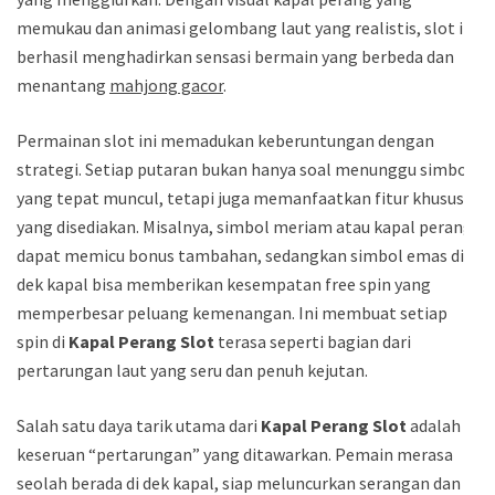
memukau dan animasi gelombang laut yang realistis, slot ini
berhasil menghadirkan sensasi bermain yang berbeda dan
menantang
mahjong gacor
.
Permainan slot ini memadukan keberuntungan dengan
strategi. Setiap putaran bukan hanya soal menunggu simbol
yang tepat muncul, tetapi juga memanfaatkan fitur khusus
yang disediakan. Misalnya, simbol meriam atau kapal perang
dapat memicu bonus tambahan, sedangkan simbol emas di
dek kapal bisa memberikan kesempatan free spin yang
memperbesar peluang kemenangan. Ini membuat setiap
spin di
Kapal Perang Slot
terasa seperti bagian dari
pertarungan laut yang seru dan penuh kejutan.
Salah satu daya tarik utama dari
Kapal Perang Slot
adalah
keseruan “pertarungan” yang ditawarkan. Pemain merasa
seolah berada di dek kapal, siap meluncurkan serangan dan