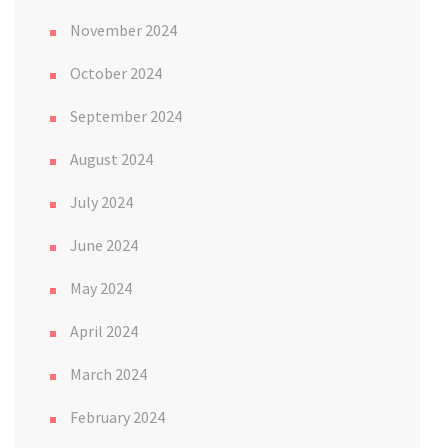
November 2024
October 2024
September 2024
August 2024
July 2024
June 2024
May 2024
April 2024
March 2024
February 2024