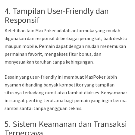
4. Tampilan User-Friendly dan
Responsif
Kelebihan lain MaxPoker adalah antarmuka yang mudah
digunakan dan responsif di berbagai perangkat, baik desktop
maupun mobile. Pemain dapat dengan mudah menemukan
permainan favorit, mengakses fitur bonus, dan
menyesuaikan taruhan tanpa kebingungan.
Desain yang user-friendly ini membuat MaxPoker lebih
nyaman dibanding banyak kompetitor yang tampilan
situsnya terkadang rumit atau lambat diakses. Kenyamanan
ini sangat penting terutama bagi pemain yang ingin bermain
sambil santai tanpa gangguan teknis.
5. Sistem Keamanan dan Transaksi
Terpercaya