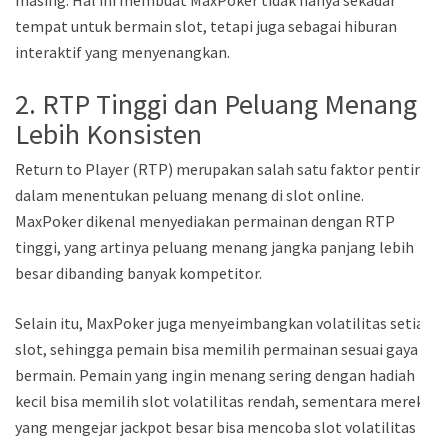
masing. Hal ini membuat MaxPoker tidak hanya sekadar
tempat untuk bermain slot, tetapi juga sebagai hiburan
interaktif yang menyenangkan.
2. RTP Tinggi dan Peluang Menang
Lebih Konsisten
Return to Player (RTP) merupakan salah satu faktor penting
dalam menentukan peluang menang di slot online.
MaxPoker dikenal menyediakan permainan dengan RTP
tinggi, yang artinya peluang menang jangka panjang lebih
besar dibanding banyak kompetitor.
Selain itu, MaxPoker juga menyeimbangkan volatilitas setiap
slot, sehingga pemain bisa memilih permainan sesuai gaya
bermain. Pemain yang ingin menang sering dengan hadiah
kecil bisa memilih slot volatilitas rendah, sementara mereka
yang mengejar jackpot besar bisa mencoba slot volatilitas