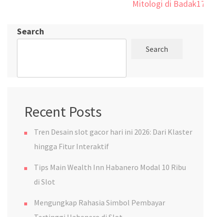
Mitologi di Badak178
Search
Search
Recent Posts
Tren Desain slot gacor hari ini 2026: Dari Klaster
hingga Fitur Interaktif
Tips Main Wealth Inn Habanero Modal 10 Ribu
di Slot
Mengungkap Rahasia Simbol Pembayar