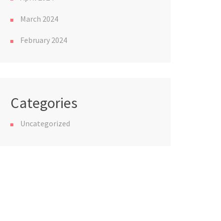
March 2024
February 2024
Categories
Uncategorized