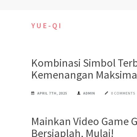
Skip
to
content
YUE-QI
(Press
Enter)
Kombinasi Simbol Terb
Kemenangan Maksimal 
APRIL 7TH, 2025
ADMIN
0 COMMENTS
Mainkan Video Game Gr
Bersiaplah, Mulai!