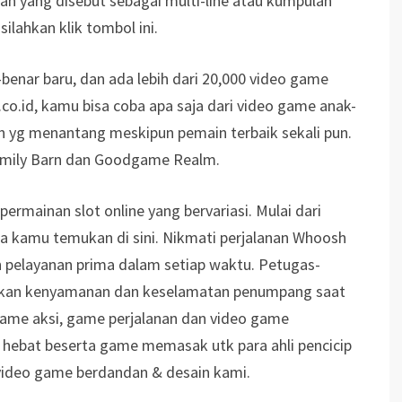
an yang disebut sebagai multi-line atau kumpulan
ilahkan klik tombol ini.
benar baru, dan ada lebih dari 20,000 video game
co.id, kamu bisa coba apa saja dari video game anak-
 yg menantang meskipun pemain terbaik sekali pun.
amily Barn dan Goodgame Realm.
permainan slot online yang bervariasi. Mulai dari
sa kamu temukan di sini. Nikmati perjalanan Whoosh
 pelayanan prima dalam setiap waktu. Petugas-
tikan kenyamanan dan keselamatan penumpang saat
ame aksi, game perjalanan dan video game
hebat beserta game memasak utk para ahli pencicip
video game berdandan & desain kami.