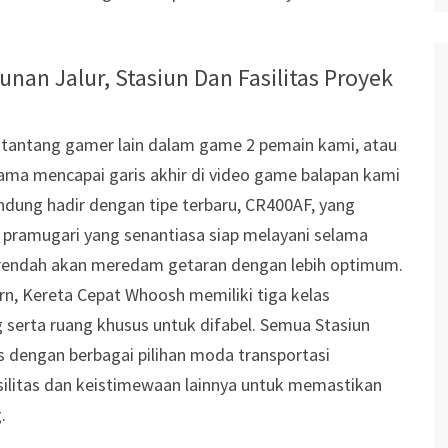
n Jalur, Stasiun Dan Fasilitas Proyek
tantang gamer lain dalam game 2 pemain kami, atau
ama mencapai garis akhir di video game balapan kami
dung hadir dengan tipe terbaru, CR400AF, yang
 pramugari yang senantiasa siap melayani selama
ih rendah akan meredam getaran dengan lebih optimum.
rn, Kereta Cepat Whoosh memiliki tiga kelas
 serta ruang khusus untuk difabel. Semua Stasiun
 dengan berbagai pilihan moda transportasi
asilitas dan keistimewaan lainnya untuk memastikan
g
.