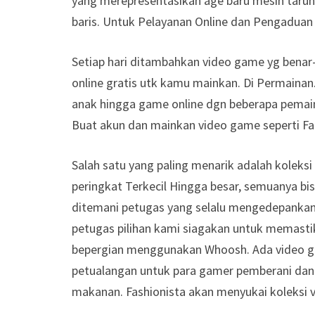
yang merepresentasikan age baru mesin taruh
baris. Untuk Pelayanan Online dan Pengaduan s
Setiap hari ditambahkan video game yg benar-
online gratis utk kamu mainkan. Di Permainan.
anak hingga game online dgn beberapa pemain
Buat akun dan mainkan video game seperti F
Salah satu yang paling menarik adalah koleksi 
peringkat Terkecil Hingga besar, semuanya bi
ditemani petugas yang selalu mengedepankan
petugas pilihan kami siagakan untuk memas
bepergian menggunakan Whoosh. Ada video g
petualangan untuk para gamer pemberani dan 
makanan. Fashionista akan menyukai koleksi 