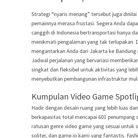
Strategi “nyaris menang” tersebut juga dinil
pemainnya merasa frustasi. Segera Anda dapat
canggih di Indonesia bertransportasi hanya d
menikmati pengalaman yang tak terlupakan. 
mengantarkan Anda dari Jakarta ke Bandung 
Jadwal perjalanan yang bervariasi memberikan 
singkat dan fleksibel untuk aktivitas yang le
menyebutkan pembangunan infrastruktur mul
Kumpulan Video Game Spotli
Hadir dengan desain ruang yang lebih luas da
berkapasitas total mencapai 601 penumpang s
ratusan genre video game yang sesuai untuk 
soliter, dan game.io kami yang fantastis. Fash