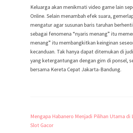
Keluarga akan menikmati video game lain se
Online. Selain menambah efek suara, gemerlap 
mengatur agar susunan baris taruhan berhenti 
sebagai fenomena “nyaris menang” itu memen
menang” itu membangkitkan keinginan seseor
kecanduan. Tak hanya dapat ditemukan di judi
yang ketergantungan dengan gim di ponsel, sep
bersama Kereta Cepat Jakarta-Bandung.
Post
Mengapa Habanero Menjadi Pilihan Utama di 
navigation
Slot Gacor​