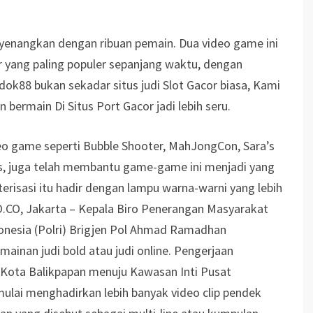
yenangkan dengan ribuan pemain. Dua video game ini
r yang paling populer sepanjang waktu, dengan
ndok88 bukan sekadar situs judi Slot Gacor biasa, Kami
bermain Di Situs Port Gacor jadi lebih seru.
o game seperti Bubble Shooter, MahJongCon, Sara’s
ls, juga telah membantu game-game ini menjadi yang
terisasi itu hadir dengan lampu warna-warni yang lebih
.CO, Jakarta – Kepala Biro Penerangan Masyarakat
onesia (Polri) Brigjen Pol Ahmad Ramadhan
ainan judi bold atau judi online. Pengerjaan
 Kota Balikpapan menuju Kawasan Inti Pusat
ulai menghadirkan lebih banyak video clip pendek