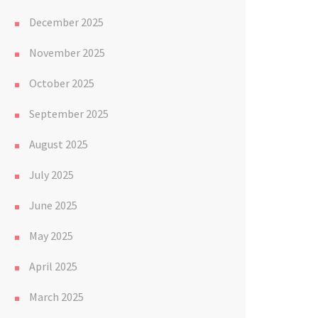
December 2025
November 2025
October 2025
September 2025
August 2025
July 2025
June 2025
May 2025
April 2025
March 2025