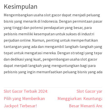
Kesimpulan
Mengembangkan usaha slot gacor dapat menjadi peluang
bisnis yang menarik di Indonesia. Dengan permintaan pasar
yang tinggi dan potensi pendapatan yang besar, para
pebisnis memiliki kesempatan untuk sukses di industri
perjudian online. Namun, penting untuk memperhatikan
tantangan yang ada dan mengambil langkah-langkah yang
tepat untuk mengatasi mereka. Dengan strategi yang tepat
dan dedikasi yang kuat, pengembangan usaha slot gacor
dapat menjadi langkah yang menguntungkan bagi para
pebisnis yang ingin memanfaatkan peluang bisnis yang ada.
Post
Slot Gacor Terbaik 2024:
Slot Gacor yang
navigation
Pilih yang Memberikan
Menggiurkan: Keuntungan
Jackpot Terbesar!
Besar Menanti Anda