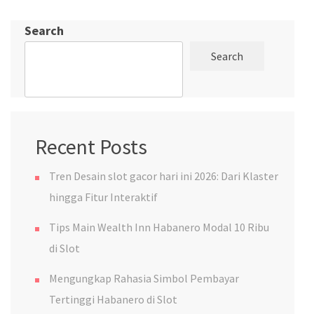
Search
Search
Recent Posts
Tren Desain slot gacor hari ini 2026: Dari Klaster
hingga Fitur Interaktif
Tips Main Wealth Inn Habanero Modal 10 Ribu
di Slot
Mengungkap Rahasia Simbol Pembayar
Tertinggi Habanero di Slot