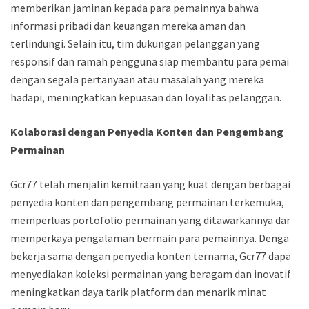
memberikan jaminan kepada para pemainnya bahwa
informasi pribadi dan keuangan mereka aman dan
terlindungi. Selain itu, tim dukungan pelanggan yang
responsif dan ramah pengguna siap membantu para pemain
dengan segala pertanyaan atau masalah yang mereka
hadapi, meningkatkan kepuasan dan loyalitas pelanggan.
Kolaborasi dengan Penyedia Konten dan Pengembang
Permainan
Gcr77 telah menjalin kemitraan yang kuat dengan berbagai
penyedia konten dan pengembang permainan terkemuka,
memperluas portofolio permainan yang ditawarkannya dan
memperkaya pengalaman bermain para pemainnya. Dengan
bekerja sama dengan penyedia konten ternama, Gcr77 dapat
menyediakan koleksi permainan yang beragam dan inovatif,
meningkatkan daya tarik platform dan menarik minat