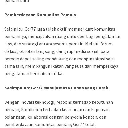
pemain baru.
Pemberdayaan Komunitas Pemain
Selain itu, Gcr77 juga telah aktif memperkuat komunitas
pemainnya, menciptakan ruang untuk berbagi pengalaman,
tips, dan strategi antara sesama pemain. Melalui forum
diskusi, obrolan langsung, dan grup media sosial, para
pemain dapat saling mendukung dan menginspirasi satu
sama lain, membangun ikatan yang kuat dan memperkaya
pengalaman bermain mereka.
Kesimpulan: Gcr77 Menuju Masa Depan yang Cerah
Dengan inovasi teknologi, respons terhadap kebutuhan
pemain, komitmen terhadap keamanan dan kepuasan
pelanggan, kolaborasi dengan penyedia konten, dan
pemberdayaan komunitas pemain, Gcr77 telah