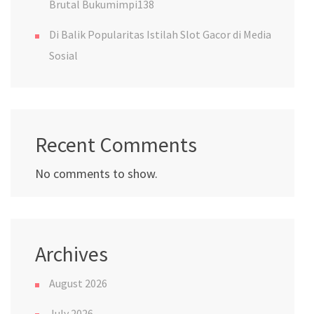
Brutal Bukumimpi138
Di Balik Popularitas Istilah Slot Gacor di Media
Sosial
Recent Comments
No comments to show.
Archives
August 2026
July 2026