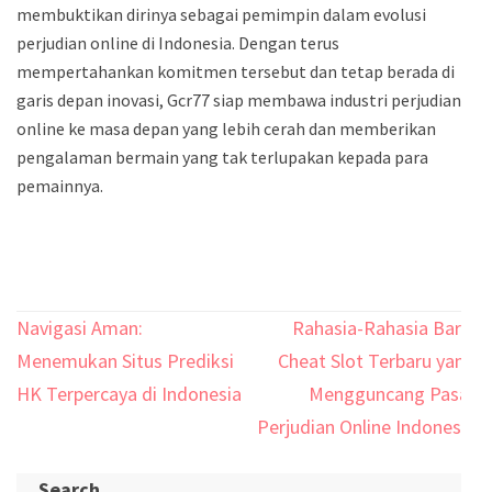
membuktikan dirinya sebagai pemimpin dalam evolusi
perjudian online di Indonesia. Dengan terus
mempertahankan komitmen tersebut dan tetap berada di
garis depan inovasi, Gcr77 siap membawa industri perjudian
online ke masa depan yang lebih cerah dan memberikan
pengalaman bermain yang tak terlupakan kepada para
pemainnya.
Post
Navigasi Aman:
Rahasia-Rahasia Baru:
navigation
Menemukan Situs Prediksi
Cheat Slot Terbaru yang
HK Terpercaya di Indonesia
Mengguncang Pasar
Perjudian Online Indonesia
Search