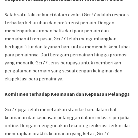
Salah satu faktor kunci dalam evolusi Gcr77 adalah respons
terhadap kebutuhan dan preferensi pemain. Dengan
mendengarkan umpan balik dari para pemain dan
memahami tren pasar, Gcr77 telah mengembangkan
berbagai fitur dan layanan baru untuk memenuhi kebutuhan
para pemainnya. Dari beragam permainan hingga promosi
yang menarik, Gcr77 terus berupaya untuk memberikan
pengalaman bermain yang sesuai dengan keinginan dan
ekspektasi para pemainnya.
Komitmen terhadap Keamanan dan Kepuasan Pelanggan
Gcr77 juga telah menetapkan standar baru dalam hal
keamanan dan kepuasan pelanggan dalam industri perjudian
online. Dengan menggunakan teknologi enkripsi terkini dan
menerapkan praktik keamanan yang ketat, Gcr77