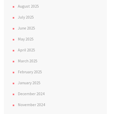
August 2025
July 2025
June 2025
May 2025
April 2025
March 2025
February 2025
January 2025
December 2024
November 2024