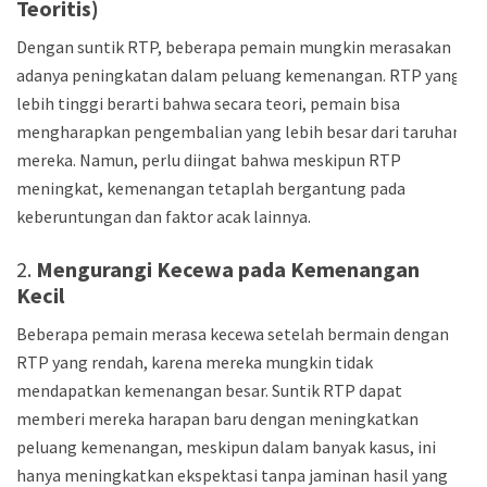
Teoritis)
Dengan suntik RTP, beberapa pemain mungkin merasakan
adanya peningkatan dalam peluang kemenangan. RTP yang
lebih tinggi berarti bahwa secara teori, pemain bisa
mengharapkan pengembalian yang lebih besar dari taruhan
mereka. Namun, perlu diingat bahwa meskipun RTP
meningkat, kemenangan tetaplah bergantung pada
keberuntungan dan faktor acak lainnya.
2.
Mengurangi Kecewa pada Kemenangan
Kecil
Beberapa pemain merasa kecewa setelah bermain dengan
RTP yang rendah, karena mereka mungkin tidak
mendapatkan kemenangan besar. Suntik RTP dapat
memberi mereka harapan baru dengan meningkatkan
peluang kemenangan, meskipun dalam banyak kasus, ini
hanya meningkatkan ekspektasi tanpa jaminan hasil yang