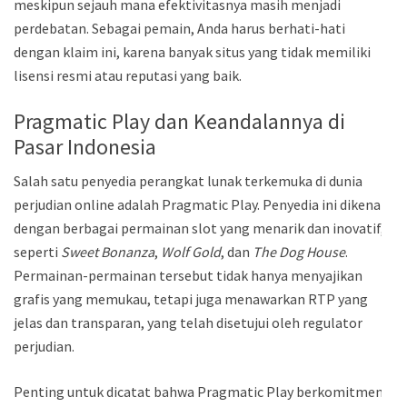
meskipun sejauh mana efektivitasnya masih menjadi
perdebatan. Sebagai pemain, Anda harus berhati-hati
dengan klaim ini, karena banyak situs yang tidak memiliki
lisensi resmi atau reputasi yang baik.
Pragmatic Play dan Keandalannya di
Pasar Indonesia
Salah satu penyedia perangkat lunak terkemuka di dunia
perjudian online adalah Pragmatic Play. Penyedia ini dikenal
dengan berbagai permainan slot yang menarik dan inovatif,
seperti
Sweet Bonanza
,
Wolf Gold
, dan
The Dog House
.
Permainan-permainan tersebut tidak hanya menyajikan
grafis yang memukau, tetapi juga menawarkan RTP yang
jelas dan transparan, yang telah disetujui oleh regulator
perjudian.
Penting untuk dicatat bahwa Pragmatic Play berkomitmen