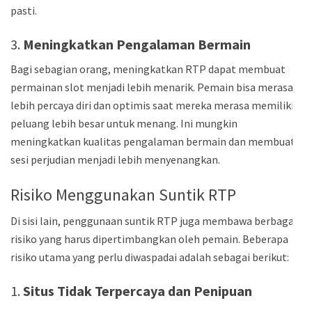
pasti.
3.
Meningkatkan Pengalaman Bermain
Bagi sebagian orang, meningkatkan RTP dapat membuat
permainan slot menjadi lebih menarik. Pemain bisa merasa
lebih percaya diri dan optimis saat mereka merasa memiliki
peluang lebih besar untuk menang. Ini mungkin
meningkatkan kualitas pengalaman bermain dan membuat
sesi perjudian menjadi lebih menyenangkan.
Risiko Menggunakan Suntik RTP
Di sisi lain, penggunaan suntik RTP juga membawa berbagai
risiko yang harus dipertimbangkan oleh pemain. Beberapa
risiko utama yang perlu diwaspadai adalah sebagai berikut:
1.
Situs Tidak Terpercaya dan Penipuan