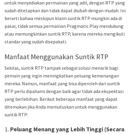
untuk menyediakan permainan yang adil, dengan RTP yang
sudah ditetapkan dan tidak dapat diubah dengan mudah. Ini
berarti bahwa meskipun klaim suntik RTP mungkin ada di
pasar, tidak semua permainan Pragmatic Play mendukung
atau memungkinkan suntik RTP, karena mereka mengikuti
standar yang sudah disepakati.
Manfaat Menggunakan Suntik RTP
Sekilas, suntik RTP tampak sebagai solusi menarik bagi
pemain yang ingin meningkatkan peluang kemenangan
mereka. Namun, manfaat yang bisa diperoleh dari suntik
RTP perlu dipahami dengan baik agar tidak ada ekspektasi
yang berlebihan. Berikut beberapa manfaat yang dapat
ditemukan jika Anda memutuskan untuk menggunakan
suntik RTP:
1.
Peluang Menang yang Lebih Tinggi (Secara