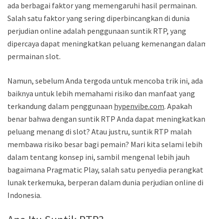
ada berbagai faktor yang memengaruhi hasil permainan.
Salah satu faktor yang sering diperbincangkan di dunia
perjudian online adalah penggunaan suntik RTP, yang
dipercaya dapat meningkatkan peluang kemenangan dalam
permainan slot.
Namun, sebelum Anda tergoda untuk mencoba trik ini, ada
baiknya untuk lebih memahami risiko dan manfaat yang
terkandung dalam penggunaan
hypenvibe.com
. Apakah
benar bahwa dengan suntik RTP Anda dapat meningkatkan
peluang menang di slot? Atau justru, suntik RTP malah
membawa risiko besar bagi pemain? Mari kita selami lebih
dalam tentang konsep ini, sambil mengenal lebih jauh
bagaimana Pragmatic Play, salah satu penyedia perangkat
lunak terkemuka, berperan dalam dunia perjudian online di
Indonesia.