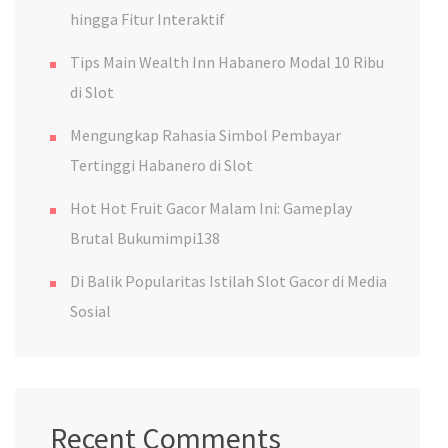
hingga Fitur Interaktif
Tips Main Wealth Inn Habanero Modal 10 Ribu
di Slot
Mengungkap Rahasia Simbol Pembayar
Tertinggi Habanero di Slot
Hot Hot Fruit Gacor Malam Ini: Gameplay
Brutal Bukumimpi138
Di Balik Popularitas Istilah Slot Gacor di Media
Sosial
Recent Comments