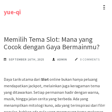
Skip
yue-qi
to
content
(Press
Enter)
Memilih Tema Slot: Mana yang
Cocok dengan Gaya Bermainmu?
SEPTEMBER 16TH, 2025
ADMIN
0 COMMENTS
Daya tarik utama dari
Slot
online bukan hanya peluang
mendapatkan jackpot, melainkan juga keragaman tema
yang ditawarkan. Setiap permainan hadir dengan warna,
musik, hingga jalan cerita yang berbeda. Ada yang
menampilkan mitologi kuno, ada yang terinspirasi dari film
populer, bahkan ada pula yang mengusung tema makanan,