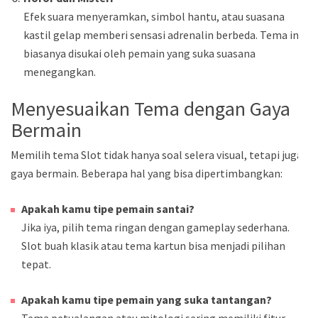
Efek suara menyeramkan, simbol hantu, atau suasana
kastil gelap memberi sensasi adrenalin berbeda. Tema ini
biasanya disukai oleh pemain yang suka suasana
menegangkan.
Menyesuaikan Tema dengan Gaya
Bermain
Memilih tema Slot tidak hanya soal selera visual, tetapi juga
gaya bermain. Beberapa hal yang bisa dipertimbangkan:
Apakah kamu tipe pemain santai?
Jika iya, pilih tema ringan dengan gameplay sederhana.
Slot buah klasik atau tema kartun bisa menjadi pilihan
tepat.
Apakah kamu tipe pemain yang suka tantangan?