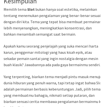
Kesimpulan
Memilih tema
Slot
bukan hanya soal estetika, melainkan
tentang menemukan pengalaman yang benar-benar sesuai
dengan diri kita. Tema yang tepat bisa membuat permainan
lebih menyenangkan, meningkatkan konsentrasi, dan
bahkan menambah semangat saat bermain.
Apakah kamu seorang penjelajah yang suka mencari harta
karun, penggemar mitologi yang haus kisah epik, atau
sekadar pemain santai yang ingin nostalgia dengan mesin
buah klasik? Jawabannya ada pada gaya bermainmu sendiri.
Yang terpenting, biarkan tema menjadi pintu masuk menuju
dunia hiburan yang penuh warna, tapi tetap ingat bahwa Slot
adalah permainan berbasis keberuntungan. Jadi, pilih tema
yang membuatmu bahagia, nikmati setiap putaran, dan
biarkan sensasi cerita membawa pengalaman bermainmu ke