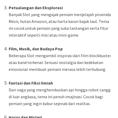
Petualangan dan Eksplorasi
Banyak Slot yang mengajak pemain menjelajah piramida
Mesir, hutan Amazon, atau harta karun bajak laut. Tema
ini cocok untuk pemain yang suka tantangan serta fitur
interaktif seperti misi atau mini-game.
Film, Musik, dan Budaya Pop
Beberapa Slot mengambil inspirasi dari film blockbuster
atau band terkenal. Sensasi nostalgia dan kedekatan
emosional membuat pemain merasa lebih terhubung.
Fantasi dan Fiksi Ilmiah
Dari naga yang menghembuskan api hingga robot canggih
di luar angkasa, tema ini penuh imajinasi. Cocok bagi
pemain yang ingin kabur sejenak dari realitas.
Horor dan Misteri