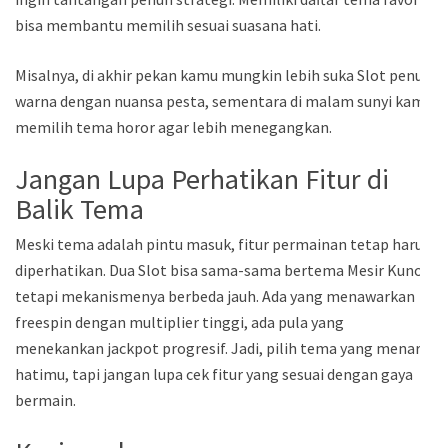
bisa membantu memilih sesuai suasana hati.
Misalnya, di akhir pekan kamu mungkin lebih suka Slot penuh
warna dengan nuansa pesta, sementara di malam sunyi kamu
memilih tema horor agar lebih menegangkan.
Jangan Lupa Perhatikan Fitur di
Balik Tema
Meski tema adalah pintu masuk, fitur permainan tetap harus
diperhatikan. Dua Slot bisa sama-sama bertema Mesir Kuno,
tetapi mekanismenya berbeda jauh. Ada yang menawarkan
freespin dengan multiplier tinggi, ada pula yang
menekankan jackpot progresif. Jadi, pilih tema yang menarik
hatimu, tapi jangan lupa cek fitur yang sesuai dengan gaya
bermain.