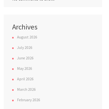
Archives
August 2026
July 2026
June 2026
May 2026
April 2026
March 2026
February 2026