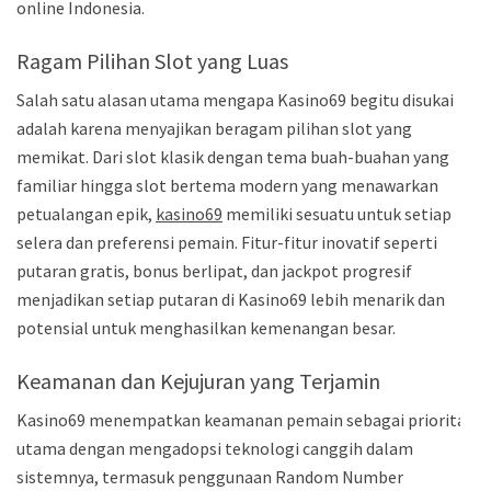
online Indonesia.
Ragam Pilihan Slot yang Luas
Salah satu alasan utama mengapa Kasino69 begitu disukai
adalah karena menyajikan beragam pilihan slot yang
memikat. Dari slot klasik dengan tema buah-buahan yang
familiar hingga slot bertema modern yang menawarkan
petualangan epik,
kasino69
memiliki sesuatu untuk setiap
selera dan preferensi pemain. Fitur-fitur inovatif seperti
putaran gratis, bonus berlipat, dan jackpot progresif
menjadikan setiap putaran di Kasino69 lebih menarik dan
potensial untuk menghasilkan kemenangan besar.
Keamanan dan Kejujuran yang Terjamin
Kasino69 menempatkan keamanan pemain sebagai prioritas
utama dengan mengadopsi teknologi canggih dalam
sistemnya, termasuk penggunaan Random Number