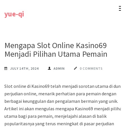
Skip
yue-qi
to
content
(Press
Enter)
Mengapa Slot Online Kasino69
Menjadi Pilihan Utama Pemain
JULY 14TH, 2024
ADMIN
0 COMMENTS
Slot online di Kasino69 telah menjadi sorotan utama di dunia
perjudian online, menarik perhatian para pemain dengan
berbagai keunggulan dan pengalaman bermain yang unik.
Artikel ini akan mengulas mengapa Kasino69 menjadi pilihan
utama bagi para pemain, menjelajahi alasan di balik
popularitasnya yang terus meningkat di pasar perjudian