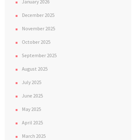
January 2026
December 2025
November 2025
October 2025
September 2025
August 2025
July 2025
June 2025
May 2025
April 2025
March 2025