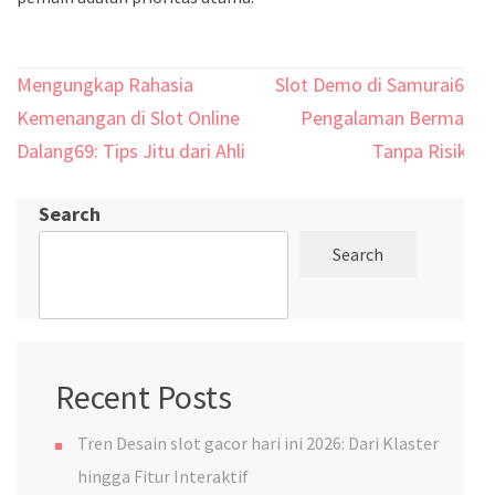
Post
Mengungkap Rahasia
Slot Demo di Samurai69:
navigation
Kemenangan di Slot Online
Pengalaman Bermain
Dalang69: Tips Jitu dari Ahli
Tanpa Risiko
Search
Search
Recent Posts
Tren Desain slot gacor hari ini 2026: Dari Klaster
hingga Fitur Interaktif