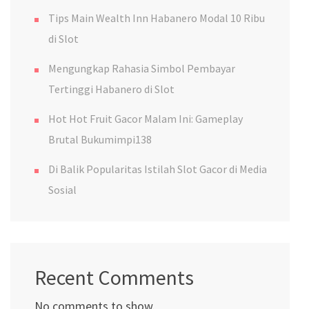
Tips Main Wealth Inn Habanero Modal 10 Ribu
di Slot
Mengungkap Rahasia Simbol Pembayar
Tertinggi Habanero di Slot
Hot Hot Fruit Gacor Malam Ini: Gameplay
Brutal Bukumimpi138
Di Balik Popularitas Istilah Slot Gacor di Media
Sosial
Recent Comments
No comments to show.