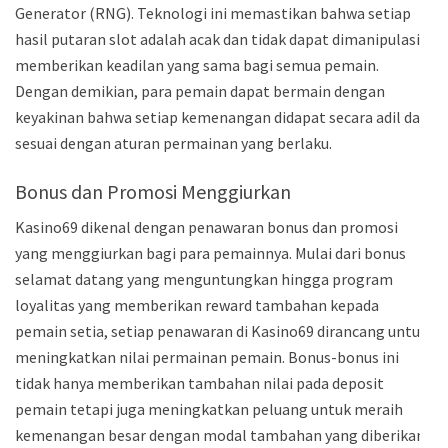
Generator (RNG). Teknologi ini memastikan bahwa setiap
hasil putaran slot adalah acak dan tidak dapat dimanipulasi,
memberikan keadilan yang sama bagi semua pemain.
Dengan demikian, para pemain dapat bermain dengan
keyakinan bahwa setiap kemenangan didapat secara adil dan
sesuai dengan aturan permainan yang berlaku.
Bonus dan Promosi Menggiurkan
Kasino69 dikenal dengan penawaran bonus dan promosi
yang menggiurkan bagi para pemainnya. Mulai dari bonus
selamat datang yang menguntungkan hingga program
loyalitas yang memberikan reward tambahan kepada
pemain setia, setiap penawaran di Kasino69 dirancang untuk
meningkatkan nilai permainan pemain. Bonus-bonus ini
tidak hanya memberikan tambahan nilai pada deposit
pemain tetapi juga meningkatkan peluang untuk meraih
kemenangan besar dengan modal tambahan yang diberikan.