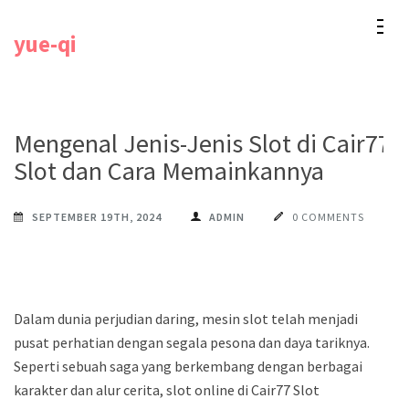
Skip
yue-qi
to
content
(Press
Enter)
Mengenal Jenis-Jenis Slot di Cair77
Slot dan Cara Memainkannya
SEPTEMBER 19TH, 2024
ADMIN
0 COMMENTS
Dalam dunia perjudian daring, mesin slot telah menjadi
pusat perhatian dengan segala pesona dan daya tariknya.
Seperti sebuah saga yang berkembang dengan berbagai
karakter dan alur cerita, slot online di Cair77 Slot