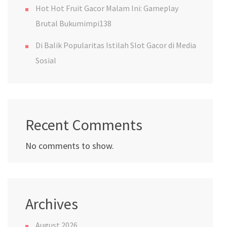
Hot Hot Fruit Gacor Malam Ini: Gameplay
Brutal Bukumimpi138
Di Balik Popularitas Istilah Slot Gacor di Media
Sosial
Recent Comments
No comments to show.
Archives
August 2026