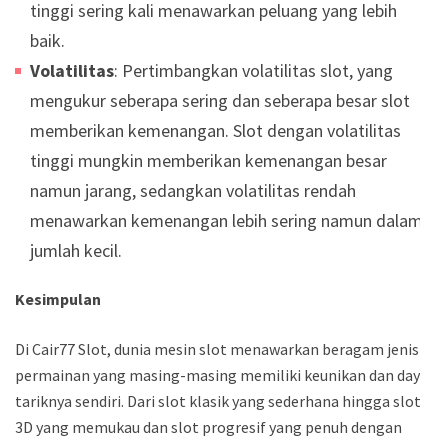
tinggi sering kali menawarkan peluang yang lebih
baik.
Volatilitas
: Pertimbangkan volatilitas slot, yang
mengukur seberapa sering dan seberapa besar slot
memberikan kemenangan. Slot dengan volatilitas
tinggi mungkin memberikan kemenangan besar
namun jarang, sedangkan volatilitas rendah
menawarkan kemenangan lebih sering namun dalam
jumlah kecil.
Kesimpulan
Di Cair77 Slot, dunia mesin slot menawarkan beragam jenis
permainan yang masing-masing memiliki keunikan dan daya
tariknya sendiri. Dari slot klasik yang sederhana hingga slot
3D yang memukau dan slot progresif yang penuh dengan