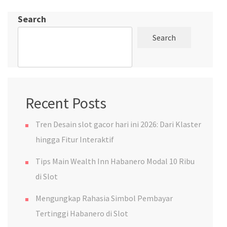
Search
Search
Recent Posts
Tren Desain slot gacor hari ini 2026: Dari Klaster
hingga Fitur Interaktif
Tips Main Wealth Inn Habanero Modal 10 Ribu
di Slot
Mengungkap Rahasia Simbol Pembayar
Tertinggi Habanero di Slot