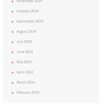
November 2024
October 2024
September 2024
August 2024
July 2024
June 2024
May 2024
April 2024
March 2024
February 2024