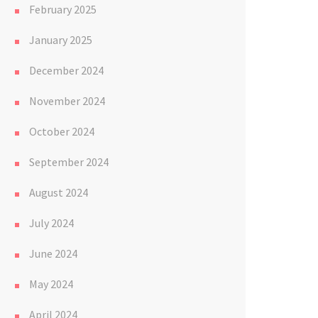
February 2025
January 2025
December 2024
November 2024
October 2024
September 2024
August 2024
July 2024
June 2024
May 2024
April 2024