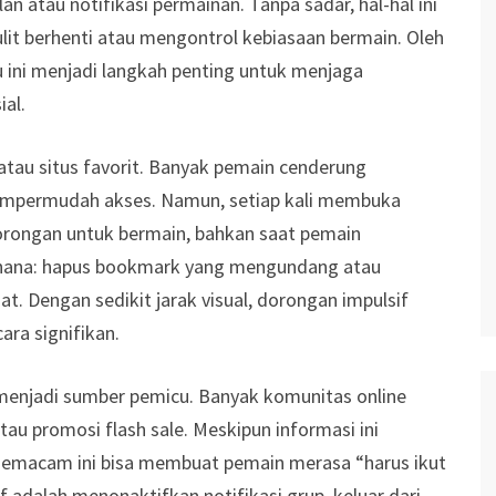
n atau notifikasi permainan. Tanpa sadar, hal-hal ini
it berhenti atau mengontrol kebiasaan bermain. Oleh
 ini menjadi langkah penting untuk menjaga
ial.
tau situs favorit. Banyak pemain cenderung
mpermudah akses. Namun, setiap kali membuka
orongan untuk bermain, bahkan saat pemain
derhana: hapus bookmark yang mengundang atau
at. Dengan sedikit jarak visual, dorongan impulsif
ara signifikan.
 menjadi sumber pemicu. Banyak komunitas online
u promosi flash sale. Meskipun informasi ini
n semacam ini bisa membuat pemain merasa “harus ikut
f adalah menonaktifkan notifikasi grup, keluar dari