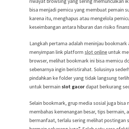
riwayat browsing yang sering memunculkan ikla
bisa menjadi pemicu yang membuat pemain sul
karena itu, menghapus atau mengelola pemicu
keseimbangan antara hiburan dan risiko finans
Langkah pertama adalah meninjau bookmark a
menyimpan link platform
slot online
untuk me
browser, melihat bookmark ini bisa memicu d
sebenarnya ingin beristirahat. Solusinya se
pindahkan ke folder yang tidak langsung terlih
untuk bermain
slot gacor
dapat berkurang sec
Selain bookmark, grup media sosial juga bisa
membahas kemenangan besar, tips bermain, ata
bermanfaat, terlalu sering melihat postinga
bermain sekarang juga”. Salah satu cara efekti