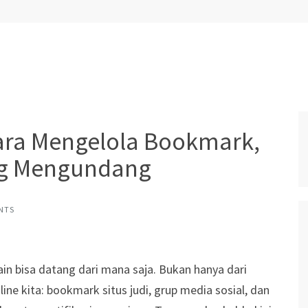
ra Mengelola Bookmark,
ng Mengundang
NTS
in bisa datang dari mana saja. Bukan hanya dari
nline kita: bookmark situs judi, grup media sosial, dan