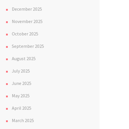
December 2025
November 2025
October 2025
September 2025
August 2025
July 2025
June 2025
May 2025
April 2025
March 2025