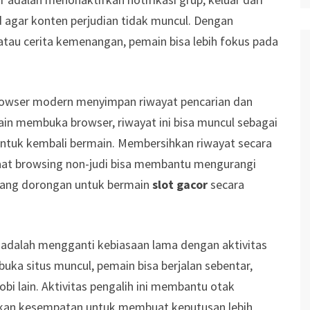
 agar konten perjudian tidak muncul. Dengan
atau cerita kemenangan, pemain bisa lebih fokus pada
Browser modern menyimpan riwayat pencarian dan
emain membuka browser, riwayat ini bisa muncul sebagai
ntuk kembali bermain. Membersihkan riwayat secara
at browsing non-judi bisa membantu mengurangi
luang dorongan untuk bermain
slot gacor
secara
in adalah mengganti kebiasaan lama dengan aktivitas
uka situs muncul, pemain bisa berjalan sebentar,
bi lain. Aktivitas pengalih ini membantu otak
kan kesempatan untuk membuat keputusan lebih