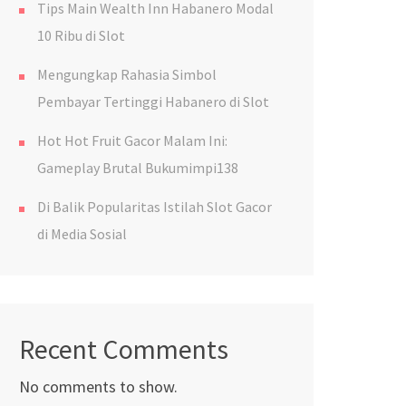
Tips Main Wealth Inn Habanero Modal
10 Ribu di Slot
Mengungkap Rahasia Simbol
Pembayar Tertinggi Habanero di Slot
Hot Hot Fruit Gacor Malam Ini:
Gameplay Brutal Bukumimpi138
Di Balik Popularitas Istilah Slot Gacor
di Media Sosial
Recent Comments
No comments to show.