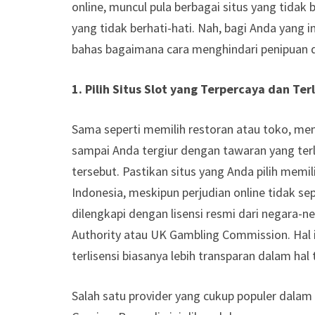
online, muncul pula berbagai situs yang tida
yang tidak berhati-hati. Nah, bagi Anda yang 
bahas bagaimana cara menghindari penipuan d
1. Pilih Situs Slot yang Terpercaya dan Terl
Sama seperti memilih restoran atau toko, memi
sampai Anda tergiur dengan tawaran yang terl
tersebut. Pastikan situs yang Anda pilih memili
Indonesia, meskipun perjudian online tidak sep
dilengkapi dengan lisensi resmi dari negara-n
Authority atau UK Gambling Commission. Hal 
terlisensi biasanya lebih transparan dalam hal
Salah satu provider yang cukup populer dalam 