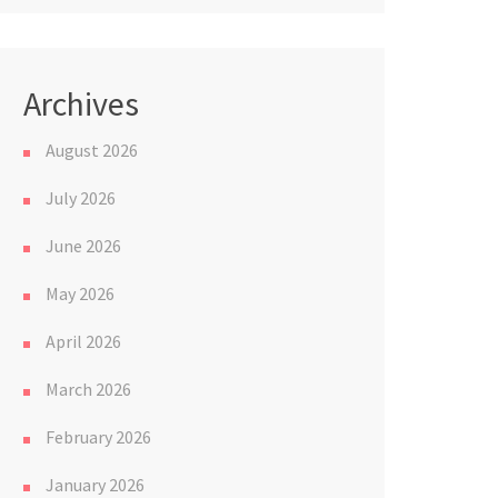
Archives
August 2026
July 2026
June 2026
May 2026
April 2026
March 2026
February 2026
January 2026