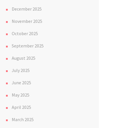
December 2025
November 2025
October 2025
September 2025
August 2025
July 2025
June 2025
May 2025
April 2025
March 2025