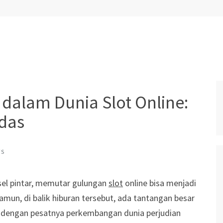
dalam Dunia Slot Online:
das
TS
sel pintar, memutar gulungan
slot
online bisa menjadi
mun, di balik hiburan tersebut, ada tantangan besar
ng dengan pesatnya perkembangan dunia perjudian