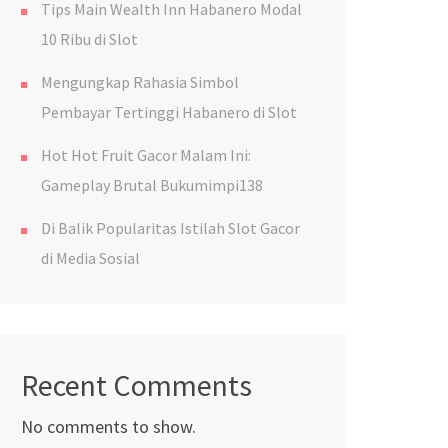
Tips Main Wealth Inn Habanero Modal
10 Ribu di Slot
Mengungkap Rahasia Simbol
Pembayar Tertinggi Habanero di Slot
Hot Hot Fruit Gacor Malam Ini:
Gameplay Brutal Bukumimpi138
Di Balik Popularitas Istilah Slot Gacor
di Media Sosial
Recent Comments
No comments to show.