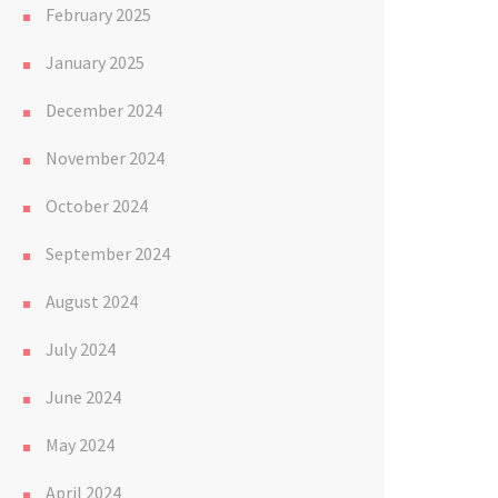
February 2025
January 2025
December 2024
November 2024
October 2024
September 2024
August 2024
July 2024
June 2024
May 2024
April 2024