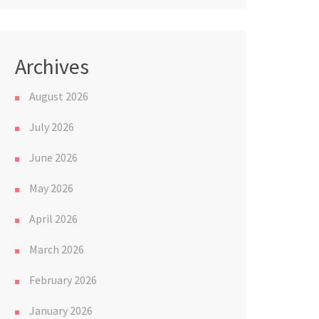
Archives
August 2026
July 2026
June 2026
May 2026
April 2026
March 2026
February 2026
January 2026