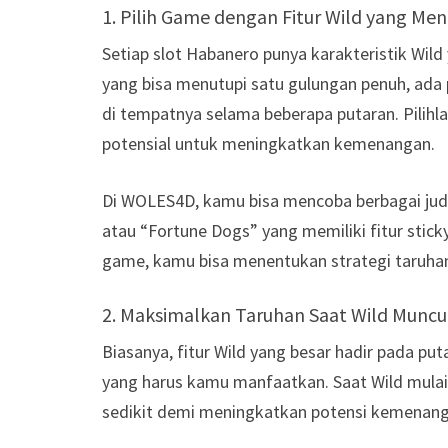
1. Pilih Game dengan Fitur Wild yang Men
Setiap slot Habanero punya karakteristik Wi
yang bisa menutupi satu gulungan penuh, ada 
di tempatnya selama beberapa putaran. Pilih
potensial untuk meningkatkan kemenangan.
Di WOLES4D, kamu bisa mencoba berbagai judul
atau “Fortune Dogs” yang memiliki fitur sticky
game, kamu bisa menentukan strategi taruhan
2. Maksimalkan Taruhan Saat Wild Muncu
Biasanya, fitur Wild yang besar hadir pada pu
yang harus kamu manfaatkan. Saat Wild mulai
sedikit demi meningkatkan potensi kemenang