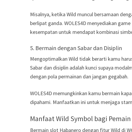
Misalnya, ketika Wild muncul bersamaan deng
berlipat ganda. WOLES4D menyediakan game den
kesempatan untuk mendapat kombinasi simbo
5. Bermain dengan Sabar dan Disiplin
Mengoptimalkan Wild tidak berarti kamu harus
Sabar dan disiplin adalah kunci supaya modalm
dengan pola permainan dan jangan gegabah.
WOLES4D memungkinkan kamu bermain kapan 
dipahami. Manfaatkan ini untuk menjaga sta
Manfaat Wild Symbol bagi Pemai
Bermain slot Habanero dengan fitur Wild di