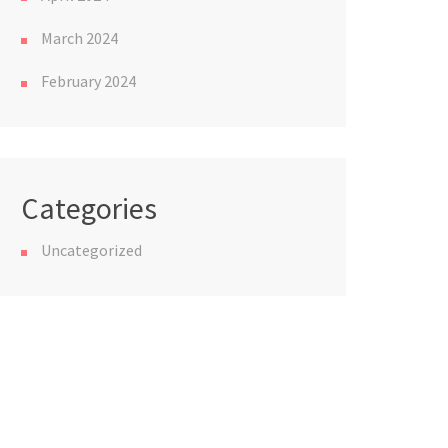
March 2024
February 2024
Categories
Uncategorized