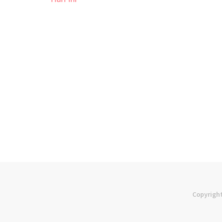
navigation
Copyrigh