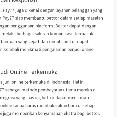
a, Pay77 juga dikenal dengan layanan pelanggan yang
n Pay77 siap membantu bettor dalam setiap masalah
dengan penggunaan platform. Bettor dapat dengan
elalui berbagai saluran komunikasi, termasuk
n bantuan yang cepat dan ramah, bettor dapat
 kembali menikmati pengalaman berjudi online
 Judi Online Terkemuka
 judi online terkemuka di Indonesia. Hal ini
7 sebagai metode pembayaran utama mereka di
ntegrasi yang luas ini, bettor dapat menikmati
i online tanpa harus membuka akun baru di setiap
pi juga memberikan kenyamanan ekstra bagi bettor.