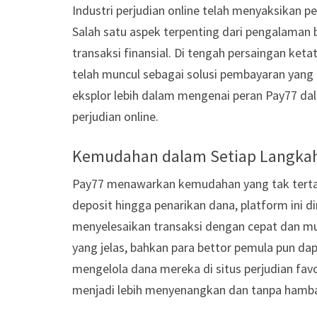
Industri perjudian online telah menyaksikan 
Salah satu aspek terpenting dari pengalaman
transaksi finansial. Di tengah persaingan keta
telah muncul sebagai solusi pembayaran yang
eksplor lebih dalam mengenai peran Pay77 d
perjudian online.
Kemudahan dalam Setiap Langkah
Pay77 menawarkan kemudahan yang tak tertand
deposit hingga penarikan dana, platform ini
menyelesaikan transaksi dengan cepat dan mu
yang jelas, bahkan para bettor pemula pun 
mengelola dana mereka di situs perjudian fav
menjadi lebih menyenangkan dan tanpa hamb