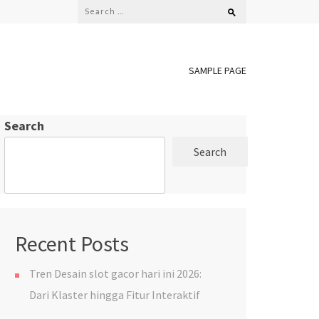
Search
for:
SAMPLE PAGE
Search
Search
Recent Posts
Tren Desain slot gacor hari ini 2026:
Dari Klaster hingga Fitur Interaktif