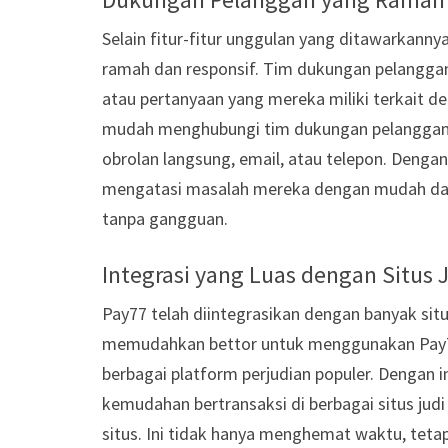
Selain fitur-fitur unggulan yang ditawarkanny
ramah dan responsif. Tim dukungan pelangga
atau pertanyaan yang mereka miliki terkait 
mudah menghubungi tim dukungan pelanggan m
obrolan langsung, email, atau telepon. Denga
mengatasi masalah mereka dengan mudah dan
tanpa gangguan.
Integrasi yang Luas dengan Situs
Pay77 telah diintegrasikan dengan banyak situs
memudahkan bettor untuk menggunakan Pay7
berbagai platform perjudian populer. Dengan i
kemudahan bertransaksi di berbagai situs jud
situs. Ini tidak hanya menghemat waktu, teta