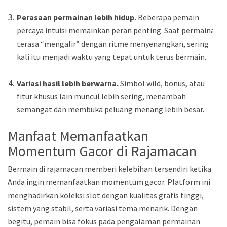
Perasaan permainan lebih hidup.
Beberapa pemain
percaya intuisi memainkan peran penting. Saat permainan
terasa “mengalir” dengan ritme menyenangkan, sering
kali itu menjadi waktu yang tepat untuk terus bermain.
Variasi hasil lebih berwarna.
Simbol wild, bonus, atau
fitur khusus lain muncul lebih sering, menambah
semangat dan membuka peluang menang lebih besar.
Manfaat Memanfaatkan
Momentum Gacor di Rajamacan
Bermain di rajamacan memberi kelebihan tersendiri ketika
Anda ingin memanfaatkan momentum gacor. Platform ini
menghadirkan koleksi slot dengan kualitas grafis tinggi,
sistem yang stabil, serta variasi tema menarik. Dengan
begitu, pemain bisa fokus pada pengalaman permainan