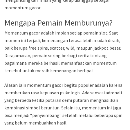
menguntungkan. Inilah yang kerap dianggap sebagai
momentum gacor.
Mengapa Pemain Memburunya?
Momentum gacor adalah impian setiap pemain slot. Saat
momen ini terjadi, kemenangan terasa lebih mudah diraih,
baik berupa free spins, scatter, wild, maupun jackpot besar.
Di rajamacan, pemain sering berbagi cerita tentang
bagaimana mereka berhasil memanfaatkan momentum
tersebut untuk meraih kemenangan berlipat.
Alasan lain momentum gacor begitu populer adalah karena
memberikan rasa kepuasan psikologis. Ada sensasi adrenalin
yang berbeda ketika putaran demi putaran menghasilkan
kombinasi simbol beruntun. Selain itu, momentum ini juga
bisa menjadi “penyeimbang” setelah melalui beberapa spin
yang belum membuahkan hasil.