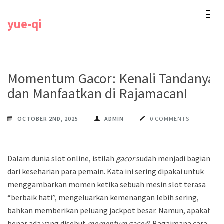
Skip
yue-qi
to
content
(Press
Enter)
Momentum Gacor: Kenali Tandanya
dan Manfaatkan di Rajamacan!
OCTOBER 2ND, 2025
ADMIN
0 COMMENTS
Dalam dunia slot online, istilah
gacor
sudah menjadi bagian
dari keseharian para pemain. Kata ini sering dipakai untuk
menggambarkan momen ketika sebuah mesin slot terasa
“berbaik hati”, mengeluarkan kemenangan lebih sering,
bahkan memberikan peluang jackpot besar. Namun, apakah
benar ada yang disebut
momentum gacor
? Bagaimana cara