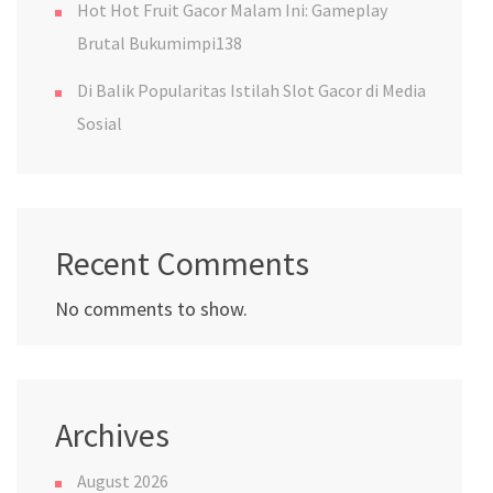
Hot Hot Fruit Gacor Malam Ini: Gameplay
Brutal Bukumimpi138
Di Balik Popularitas Istilah Slot Gacor di Media
Sosial
Recent Comments
No comments to show.
Archives
August 2026