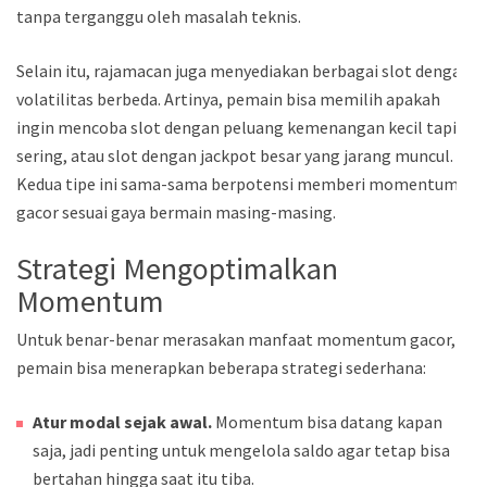
tanpa terganggu oleh masalah teknis.
Selain itu, rajamacan juga menyediakan berbagai slot dengan
volatilitas berbeda. Artinya, pemain bisa memilih apakah
ingin mencoba slot dengan peluang kemenangan kecil tapi
sering, atau slot dengan jackpot besar yang jarang muncul.
Kedua tipe ini sama-sama berpotensi memberi momentum
gacor sesuai gaya bermain masing-masing.
Strategi Mengoptimalkan
Momentum
Untuk benar-benar merasakan manfaat momentum gacor,
pemain bisa menerapkan beberapa strategi sederhana:
Atur modal sejak awal.
Momentum bisa datang kapan
saja, jadi penting untuk mengelola saldo agar tetap bisa
bertahan hingga saat itu tiba.