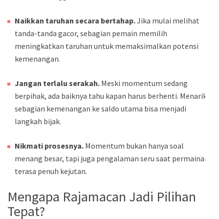
Naikkan taruhan secara bertahap.
Jika mulai melihat
tanda-tanda gacor, sebagian pemain memilih
meningkatkan taruhan untuk memaksimalkan potensi
kemenangan.
Jangan terlalu serakah.
Meski momentum sedang
berpihak, ada baiknya tahu kapan harus berhenti. Menarik
sebagian kemenangan ke saldo utama bisa menjadi
langkah bijak.
Nikmati prosesnya.
Momentum bukan hanya soal
menang besar, tapi juga pengalaman seru saat permainan
terasa penuh kejutan.
Mengapa Rajamacan Jadi Pilihan
Tepat?