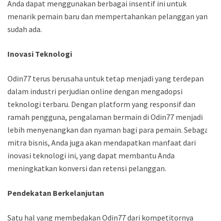
Anda dapat menggunakan berbagai insentif ini untuk
menarik pemain baru dan mempertahankan pelanggan yang
sudah ada.
Inovasi Teknologi
Odin77 terus berusaha untuk tetap menjadi yang terdepan
dalam industri perjudian online dengan mengadopsi
teknologi terbaru. Dengan platform yang responsif dan
ramah pengguna, pengalaman bermain di Odin77 menjadi
lebih menyenangkan dan nyaman bagi para pemain. Sebagai
mitra bisnis, Anda juga akan mendapatkan manfaat dari
inovasi teknologi ini, yang dapat membantu Anda
meningkatkan konversi dan retensi pelanggan.
Pendekatan Berkelanjutan
Satu hal yang membedakan Odin77 dari kompetitornya