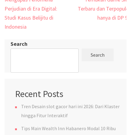
navigation
Perjudian di Era Digital:
Terbaru dan Terpopuler
Studi Kasus Belijitu di
hanya di DP 96
Indonesia
Search
Search
Recent Posts
Tren Desain slot gacor hari ini 2026: Dari Klaster
hingga Fitur Interaktif
Tips Main Wealth Inn Habanero Modal 10 Ribu