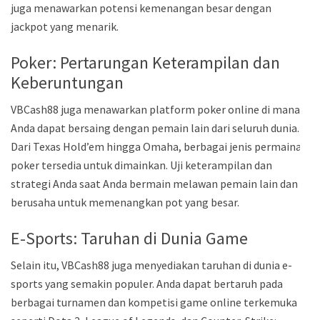
juga menawarkan potensi kemenangan besar dengan
jackpot yang menarik.
Poker: Pertarungan Keterampilan dan
Keberuntungan
VBCash88 juga menawarkan platform poker online di mana
Anda dapat bersaing dengan pemain lain dari seluruh dunia.
Dari Texas Hold’em hingga Omaha, berbagai jenis permainan
poker tersedia untuk dimainkan. Uji keterampilan dan
strategi Anda saat Anda bermain melawan pemain lain dan
berusaha untuk memenangkan pot yang besar.
E-Sports: Taruhan di Dunia Game
Selain itu, VBCash88 juga menyediakan taruhan di dunia e-
sports yang semakin populer. Anda dapat bertaruh pada
berbagai turnamen dan kompetisi game online terkemuka