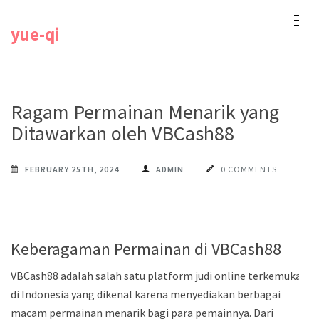
Skip
yue-qi
to
content
(Press
Enter)
Ragam Permainan Menarik yang
Ditawarkan oleh VBCash88
FEBRUARY 25TH, 2024
ADMIN
0 COMMENTS
Keberagaman Permainan di VBCash88
VBCash88 adalah salah satu platform judi online terkemuka
di Indonesia yang dikenal karena menyediakan berbagai
macam permainan menarik bagi para pemainnya. Dari