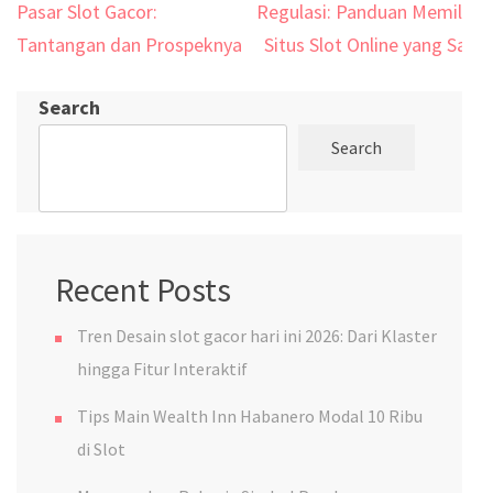
navigation
Pasar Slot Gacor:
Regulasi: Panduan Memilih
Tantangan dan Prospeknya
Situs Slot Online yang Sah
Search
Search
Recent Posts
Tren Desain slot gacor hari ini 2026: Dari Klaster
hingga Fitur Interaktif
Tips Main Wealth Inn Habanero Modal 10 Ribu
di Slot