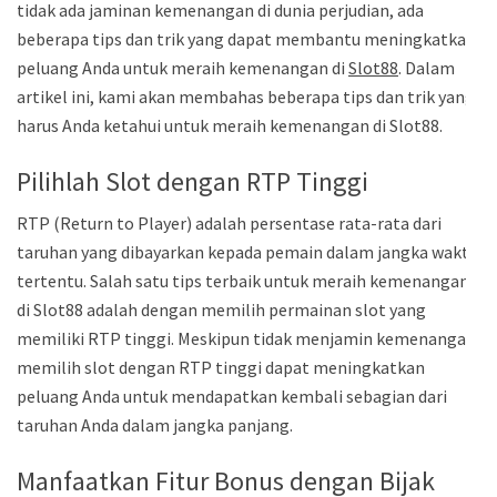
tidak ada jaminan kemenangan di dunia perjudian, ada
beberapa tips dan trik yang dapat membantu meningkatkan
peluang Anda untuk meraih kemenangan di
Slot88
. Dalam
artikel ini, kami akan membahas beberapa tips dan trik yang
harus Anda ketahui untuk meraih kemenangan di Slot88.
Pilihlah Slot dengan RTP Tinggi
RTP (Return to Player) adalah persentase rata-rata dari
taruhan yang dibayarkan kepada pemain dalam jangka waktu
tertentu. Salah satu tips terbaik untuk meraih kemenangan
di Slot88 adalah dengan memilih permainan slot yang
memiliki RTP tinggi. Meskipun tidak menjamin kemenangan,
memilih slot dengan RTP tinggi dapat meningkatkan
peluang Anda untuk mendapatkan kembali sebagian dari
taruhan Anda dalam jangka panjang.
Manfaatkan Fitur Bonus dengan Bijak