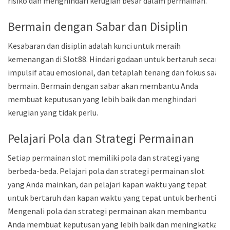
risiko dan menghindari kerugian besar dalam permainan.
Bermain dengan Sabar dan Disiplin
Kesabaran dan disiplin adalah kunci untuk meraih
kemenangan di Slot88. Hindari godaan untuk bertaruh secara
impulsif atau emosional, dan tetaplah tenang dan fokus saat
bermain. Bermain dengan sabar akan membantu Anda
membuat keputusan yang lebih baik dan menghindari
kerugian yang tidak perlu.
Pelajari Pola dan Strategi Permainan
Setiap permainan slot memiliki pola dan strategi yang
berbeda-beda. Pelajari pola dan strategi permainan slot
yang Anda mainkan, dan pelajari kapan waktu yang tepat
untuk bertaruh dan kapan waktu yang tepat untuk berhenti.
Mengenali pola dan strategi permainan akan membantu
Anda membuat keputusan yang lebih baik dan meningkatkan