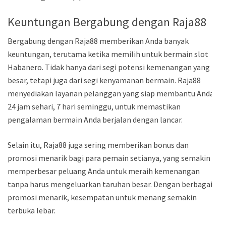
Keuntungan Bergabung dengan Raja88
Bergabung dengan Raja88 memberikan Anda banyak
keuntungan, terutama ketika memilih untuk bermain slot
Habanero. Tidak hanya dari segi potensi kemenangan yang
besar, tetapi juga dari segi kenyamanan bermain. Raja88
menyediakan layanan pelanggan yang siap membantu Anda
24 jam sehari, 7 hari seminggu, untuk memastikan
pengalaman bermain Anda berjalan dengan lancar.
Selain itu, Raja88 juga sering memberikan bonus dan
promosi menarik bagi para pemain setianya, yang semakin
memperbesar peluang Anda untuk meraih kemenangan
tanpa harus mengeluarkan taruhan besar. Dengan berbagai
promosi menarik, kesempatan untuk menang semakin
terbuka lebar.