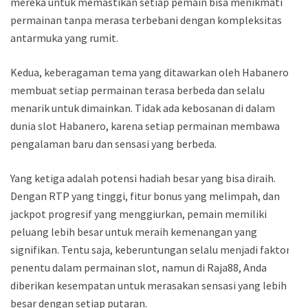
mereka untuk memastikan setiap pemain bisa menikmati
permainan tanpa merasa terbebani dengan kompleksitas
antarmuka yang rumit.
Kedua, keberagaman tema yang ditawarkan oleh Habanero
membuat setiap permainan terasa berbeda dan selalu
menarik untuk dimainkan. Tidak ada kebosanan di dalam
dunia slot Habanero, karena setiap permainan membawa
pengalaman baru dan sensasi yang berbeda.
Yang ketiga adalah potensi hadiah besar yang bisa diraih.
Dengan RTP yang tinggi, fitur bonus yang melimpah, dan
jackpot progresif yang menggiurkan, pemain memiliki
peluang lebih besar untuk meraih kemenangan yang
signifikan. Tentu saja, keberuntungan selalu menjadi faktor
penentu dalam permainan slot, namun di Raja88, Anda
diberikan kesempatan untuk merasakan sensasi yang lebih
besar dengan setiap putaran.