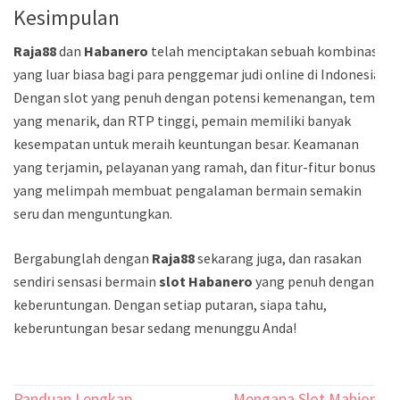
Kesimpulan
Raja88
dan
Habanero
telah menciptakan sebuah kombinasi
yang luar biasa bagi para penggemar judi online di Indonesia.
Dengan slot yang penuh dengan potensi kemenangan, tema
yang menarik, dan RTP tinggi, pemain memiliki banyak
kesempatan untuk meraih keuntungan besar. Keamanan
yang terjamin, pelayanan yang ramah, dan fitur-fitur bonus
yang melimpah membuat pengalaman bermain semakin
seru dan menguntungkan.
Bergabunglah dengan
Raja88
sekarang juga, dan rasakan
sendiri sensasi bermain
slot Habanero
yang penuh dengan
keberuntungan. Dengan setiap putaran, siapa tahu,
keberuntungan besar sedang menunggu Anda!
Post
Panduan Lengkap
Mengapa Slot Mahjong