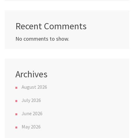
Recent Comments
No comments to show.
Archives
August 2026
July 2026
June 2026
May 2026