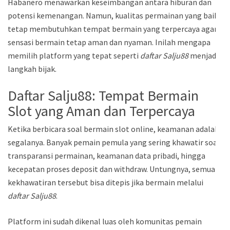
Habanero menawarkan keseimbangan antara hiburan dan
potensi kemenangan. Namun, kualitas permainan yang baik
tetap membutuhkan tempat bermain yang terpercaya agar
sensasi bermain tetap aman dan nyaman. Inilah mengapa
memilih platform yang tepat seperti
daftar Salju88
menjadi
langkah bijak.
Daftar Salju88: Tempat Bermain
Slot yang Aman dan Terpercaya
Ketika berbicara soal bermain slot online, keamanan adalah
segalanya. Banyak pemain pemula yang sering khawatir soal
transparansi permainan, keamanan data pribadi, hingga
kecepatan proses deposit dan withdraw. Untungnya, semua
kekhawatiran tersebut bisa ditepis jika bermain melalui
daftar Salju88
.
Platform ini sudah dikenal luas oleh komunitas pemain