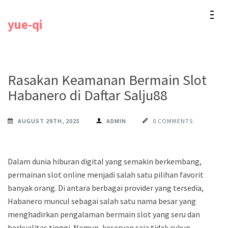
Skip
yue-qi
to
content
(Press
Enter)
Rasakan Keamanan Bermain Slot
Habanero di Daftar Salju88
AUGUST 29TH, 2025
ADMIN
0 COMMENTS
Dalam dunia hiburan digital yang semakin berkembang,
permainan slot online menjadi salah satu pilihan favorit
banyak orang. Di antara berbagai provider yang tersedia,
Habanero muncul sebagai salah satu nama besar yang
menghadirkan pengalaman bermain slot yang seru dan
berkualitas tinggi. Namun, keseruan saja tidak cukup—