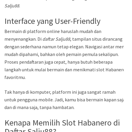
Salju88
.
Interface yang User-Friendly
Bermain di platform online haruslah mudah dan
menyenangkan. Di
daftar Salju88
, tampilan situs dirancang
dengan sederhana namun tetap elegan. Navigasi antar menu
mudah dipahami, bahkan oleh pemain pemula sekalipun.
Proses pendaftaran juga cepat, hanya butuh beberapa
langkah untuk mulai bermain dan menikmati slot Habanero
favoritmu.
Tak hanya di komputer, platform ini juga sangat ramah
untuk pengguna mobile. Jadi, kamu bisa bermain kapan saja
dan di mana saja, tanpa hambatan.
Kenapa Memilih Slot Habanero di
Daftar Salju88?