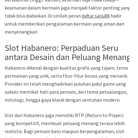
keamanan dalam bermain juga menjadi faktor penting yang
tidak bisa diabaikan. Di sinilah peran
daftar salju88
hadir
untuk memberikan pengalaman bermain yang aman dan
menyenangkan.
Slot Habanero: Perpaduan Seru
antara Desain dan Peluang Menang
Habanero dikenal dengan kualitas grafis yang tajam, tema
permainan yang unik, serta fitur-fitur bonus yang menarik.
Provider ini telah menghadirkan puluhan judul game yang
sukses memikat hati para pemain, dari tema petualangan,
mitologi, hingga gaya klasik dengan sentuhan modern.
Slot dari Habanero juga memiliki RTP (Return to Player)
yang kompetitif, membuat peluang menang terasa lebih
realistis. Bagi pemain baru maupun berpengalaman, slot