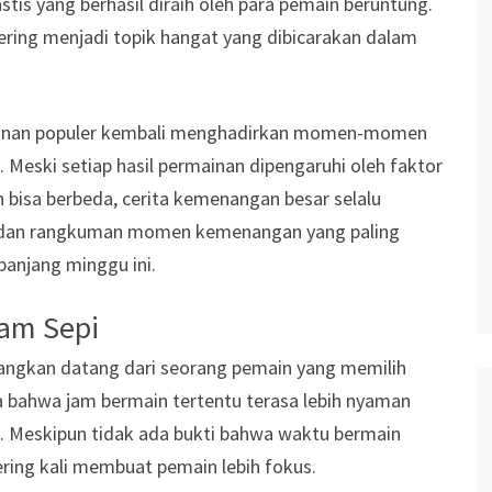
tis yang berhasil diraih oleh para pemain beruntung.
i sering menjadi topik hangat yang dibicarakan dalam
rmainan populer kembali menghadirkan momen-momen
Meski setiap hasil permainan dipengaruhi oleh faktor
bisa berbeda, cerita kemenangan besar selalu
ay dan rangkuman momen kemenangan yang paling
panjang minggu ini.
am Sepi
ncangkan datang dari seorang pemain yang memilih
a bahwa jam bermain tertentu terasa lebih nyaman
ai. Meskipun tidak ada bukti bahwa waktu bermain
ing kali membuat pemain lebih fokus.