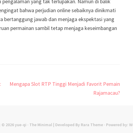
 pengalaman yang tak terlupakan. Namun di balik
engingat bahwa perjudian online sebaiknya dinikmati
ra bertanggung jawab dan menjaga ekspektasi yang
seruan permainan sambil tetap menjaga keseimbangan
:
Mengapa Slot RTP Tinggi Menjadi Favorit Pemain
Rajamacau?
t © 2026
yue-qi
· The Minimal | Developed By
Rara Theme
· Powered by:
W