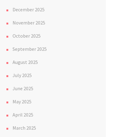
December 2025
November 2025
October 2025
September 2025
August 2025
July 2025
June 2025
May 2025
April 2025
March 2025