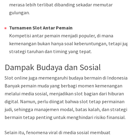
merasa lebih terlibat dibanding sekadar memutar
gulungan.
Turnamen Slot Antar Pemain
Kompetisi antar pemain menjadi populer, di mana
kemenangan bukan hanya soal keberuntungan, tetapi juga
strategi taruhan dan timing yang tepat.
Dampak Budaya dan Sosial
Slot online juga memengaruhi budaya bermain di Indonesia.
Banyak pemain muda yang berbagi momen kemenangan
melalui media sosial, menjadikan slot bagian dari hiburan
digital. Namun, perlu diingat bahwa slot tetap permainan
judi, sehingga manajemen modal, batas kalah, dan strategi
bermain tetap penting untuk menghindari risiko finansial.
Selain itu, fenomena viral di media sosial membuat