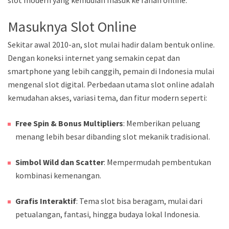
slot modern yang kemudian masuk ke ranah online.
Masuknya Slot Online
Sekitar awal 2010-an, slot mulai hadir dalam bentuk online.
Dengan koneksi internet yang semakin cepat dan
smartphone yang lebih canggih, pemain di Indonesia mulai
mengenal slot digital. Perbedaan utama slot online adalah
kemudahan akses, variasi tema, dan fitur modern seperti:
Free Spin & Bonus Multipliers
: Memberikan peluang
menang lebih besar dibanding slot mekanik tradisional.
Simbol Wild dan Scatter
: Mempermudah pembentukan
kombinasi kemenangan.
Grafis Interaktif
: Tema slot bisa beragam, mulai dari
petualangan, fantasi, hingga budaya lokal Indonesia.