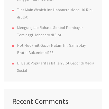
Tips Main Wealth Inn Habanero Modal 10 Ribu
di Slot
Mengungkap Rahasia Simbol Pembayar
Tertinggi Habanero di Slot
Hot Hot Fruit Gacor Malam Ini: Gameplay
Brutal Bukumimpi138
Di Balik Popularitas Istilah Slot Gacor di Media
Sosial
Recent Comments