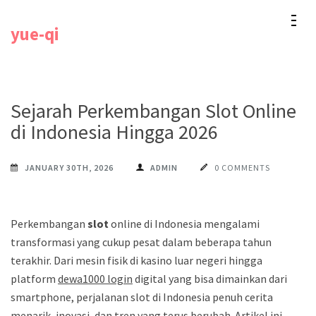
Skip
yue-qi
to
content
(Press
Enter)
Sejarah Perkembangan Slot Online
di Indonesia Hingga 2026
JANUARY 30TH, 2026
ADMIN
0 COMMENTS
Perkembangan
slot
online di Indonesia mengalami
transformasi yang cukup pesat dalam beberapa tahun
terakhir. Dari mesin fisik di kasino luar negeri hingga
platform
dewa1000 login
digital yang bisa dimainkan dari
smartphone, perjalanan slot di Indonesia penuh cerita
menarik, inovasi, dan tren yang terus berubah. Artikel ini