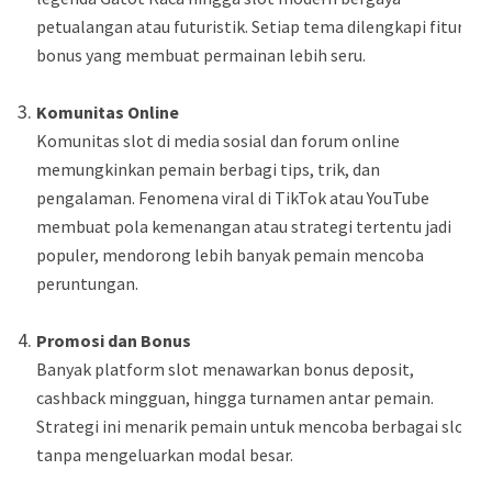
petualangan atau futuristik. Setiap tema dilengkapi fitur
bonus yang membuat permainan lebih seru.
Komunitas Online
Komunitas slot di media sosial dan forum online
memungkinkan pemain berbagi tips, trik, dan
pengalaman. Fenomena viral di TikTok atau YouTube
membuat pola kemenangan atau strategi tertentu jadi
populer, mendorong lebih banyak pemain mencoba
peruntungan.
Promosi dan Bonus
Banyak platform slot menawarkan bonus deposit,
cashback mingguan, hingga turnamen antar pemain.
Strategi ini menarik pemain untuk mencoba berbagai slot
tanpa mengeluarkan modal besar.