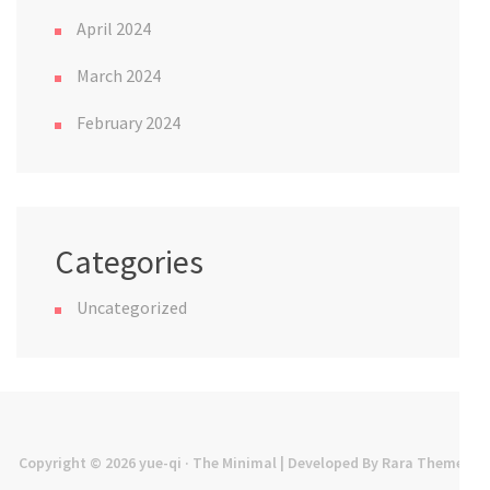
April 2024
March 2024
February 2024
Categories
Uncategorized
Copyright © 2026
yue-qi
· The Minimal | Developed By
Rara Theme
·