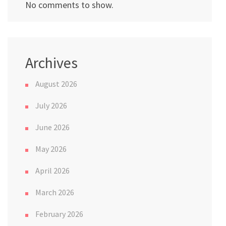
No comments to show.
Archives
August 2026
July 2026
June 2026
May 2026
April 2026
March 2026
February 2026