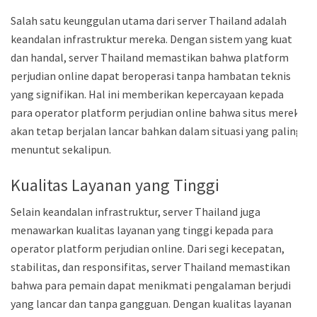
Salah satu keunggulan utama dari server Thailand adalah
keandalan infrastruktur mereka. Dengan sistem yang kuat
dan handal, server Thailand memastikan bahwa platform
perjudian online dapat beroperasi tanpa hambatan teknis
yang signifikan. Hal ini memberikan kepercayaan kepada
para operator platform perjudian online bahwa situs mereka
akan tetap berjalan lancar bahkan dalam situasi yang paling
menuntut sekalipun.
Kualitas Layanan yang Tinggi
Selain keandalan infrastruktur, server Thailand juga
menawarkan kualitas layanan yang tinggi kepada para
operator platform perjudian online. Dari segi kecepatan,
stabilitas, dan responsifitas, server Thailand memastikan
bahwa para pemain dapat menikmati pengalaman berjudi
yang lancar dan tanpa gangguan. Dengan kualitas layanan