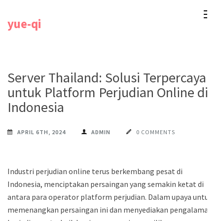
Skip
yue-qi
to
content
(Press
Enter)
Server Thailand: Solusi Terpercaya
untuk Platform Perjudian Online di
Indonesia
APRIL 6TH, 2024
ADMIN
0 COMMENTS
Industri perjudian online terus berkembang pesat di
Indonesia, menciptakan persaingan yang semakin ketat di
antara para operator platform perjudian. Dalam upaya untuk
memenangkan persaingan ini dan menyediakan pengalaman