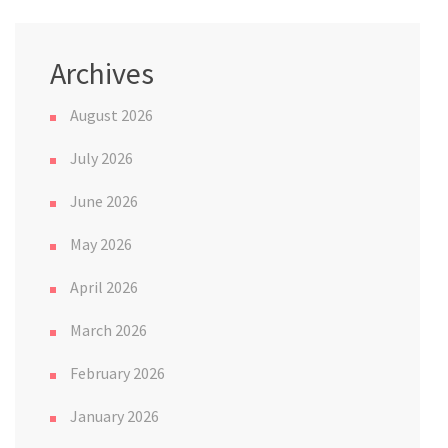
Archives
August 2026
July 2026
June 2026
May 2026
April 2026
March 2026
February 2026
January 2026