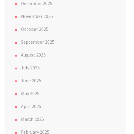
December 2025
November 2025
October 2025
September 2025
August 2025
July 2025
June 2025
May 2025
April 2025
March 2025
February 2025