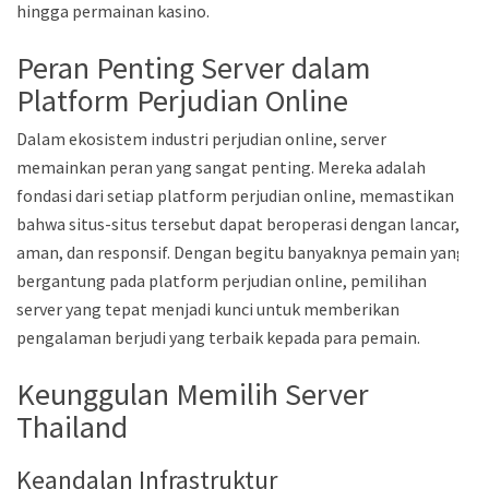
hingga permainan kasino.
Peran Penting Server dalam
Platform Perjudian Online
Dalam ekosistem industri perjudian online, server
memainkan peran yang sangat penting. Mereka adalah
fondasi dari setiap platform perjudian online, memastikan
bahwa situs-situs tersebut dapat beroperasi dengan lancar,
aman, dan responsif. Dengan begitu banyaknya pemain yang
bergantung pada platform perjudian online, pemilihan
server yang tepat menjadi kunci untuk memberikan
pengalaman berjudi yang terbaik kepada para pemain.
Keunggulan Memilih Server
Thailand
Keandalan Infrastruktur