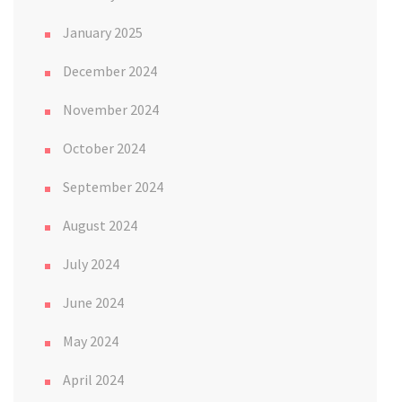
January 2025
December 2024
November 2024
October 2024
September 2024
August 2024
July 2024
June 2024
May 2024
April 2024