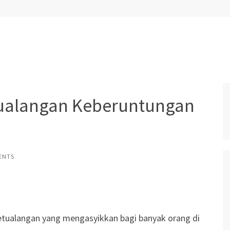
Petualangan Keberuntungan
ENTS
petualangan yang mengasyikkan bagi banyak orang di