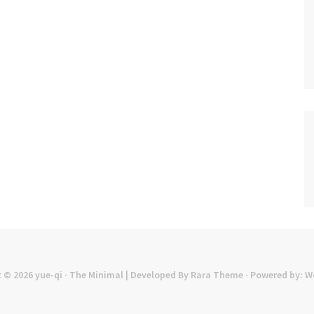
t © 2026
yue-qi
· The Minimal | Developed By
Rara Theme
· Powered by:
W