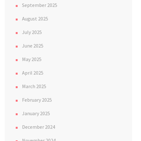
September 2025
August 2025
July 2025
June 2025
May 2025
April 2025
March 2025
February 2025
January 2025
December 2024
November 2024