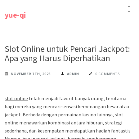
Skip
yue-qi
to
content
(Press
Enter)
Slot Online untuk Pencari Jackpot:
Apa yang Harus Diperhatikan
NOVEMBER 7TH, 2025
ADMIN
0 COMMENTS
slot online
telah menjadi favorit banyak orang, terutama
bagi mereka yang mencari sensasi kemenangan besar atau
jackpot. Berbeda dengan permainan kasino lainnya, slot
online menawarkan kombinasi antara hiburan, strategi
sederhana, dan kesempatan mendapatkan hadiah fantastis.
Namun, bagi pencari jackpot, bermain sembarangan