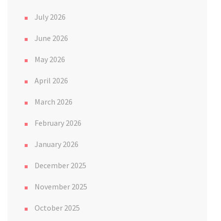
July 2026
June 2026
May 2026
April 2026
March 2026
February 2026
January 2026
December 2025
November 2025
October 2025