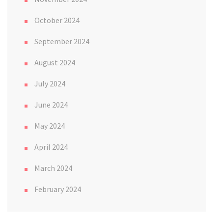
October 2024
September 2024
August 2024
July 2024
June 2024
May 2024
April 2024
March 2024
February 2024