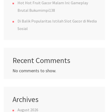
Hot Hot Fruit Gacor Malam Ini: Gameplay
Brutal Bukumimpi138
Di Balik Popularitas Istilah Slot Gacor di Media
Sosial
Recent Comments
No comments to show.
Archives
August 2026