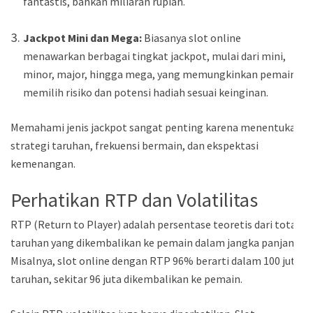
fantastis, bahkan miliaran rupiah.
Jackpot Mini dan Mega:
Biasanya slot online
menawarkan berbagai tingkat jackpot, mulai dari mini,
minor, major, hingga mega, yang memungkinkan pemain
memilih risiko dan potensi hadiah sesuai keinginan.
Memahami jenis jackpot sangat penting karena menentukan
strategi taruhan, frekuensi bermain, dan ekspektasi
kemenangan.
Perhatikan RTP dan Volatilitas
RTP (Return to Player) adalah persentase teoretis dari total
taruhan yang dikembalikan ke pemain dalam jangka panjang.
Misalnya, slot online dengan RTP 96% berarti dalam 100 juta
taruhan, sekitar 96 juta dikembalikan ke pemain.