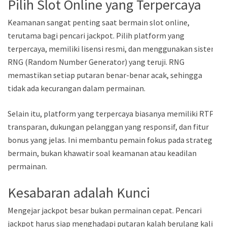
Pilih Slot Online yang Terpercaya
Keamanan sangat penting saat bermain slot online,
terutama bagi pencari jackpot. Pilih platform yang
terpercaya, memiliki lisensi resmi, dan menggunakan sistem
RNG (Random Number Generator) yang teruji. RNG
memastikan setiap putaran benar-benar acak, sehingga
tidak ada kecurangan dalam permainan.
Selain itu, platform yang terpercaya biasanya memiliki RTP
transparan, dukungan pelanggan yang responsif, dan fitur
bonus yang jelas. Ini membantu pemain fokus pada strategi
bermain, bukan khawatir soal keamanan atau keadilan
permainan.
Kesabaran adalah Kunci
Mengejar jackpot besar bukan permainan cepat. Pencari
jackpot harus siap menghadapi putaran kalah berulang kali