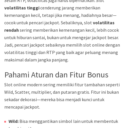
Selain RTP, volatilitas juga harus diperhatikan. Slot
volatilitas tinggi
cenderung jarang memberikan
kemenangan kecil, tetapi jika menang, hadiahnya besar—
cocok untuk pencari jackpot. Sebaliknya, slot
volatilitas
rendah
sering memberikan kemenangan kecil, lebih cocok
untuk hiburan santai, bukan untuk mengejar jackpot besar.
Jadi, pencari jackpot sebaiknya memilih slot online dengan
volatilitas tinggi dan RTP yang baik agar peluang menang
maksimal dalam jangka panjang.
Pahami Aturan dan Fitur Bonus
Slot online modern sering memiliki fitur tambahan seperti
Wild, Scatter, multiplier, dan putaran gratis. Fitur ini bukan
sekadar dekorasi—mereka bisa menjadi kunci untuk
mencapai jackpot.
Wild:
Bisa menggantikan simbol lain untuk membentuk