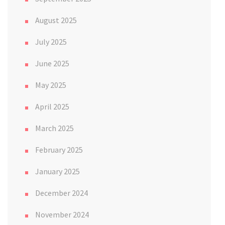
August 2025
July 2025
June 2025
May 2025
April 2025
March 2025
February 2025
January 2025
December 2024
November 2024