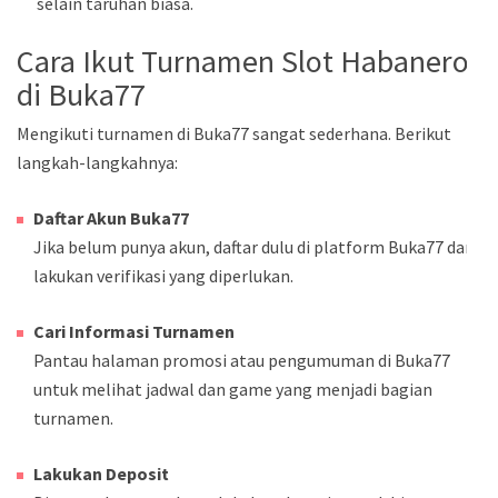
selain taruhan biasa.
Cara Ikut Turnamen Slot Habanero
di Buka77
Mengikuti turnamen di Buka77 sangat sederhana. Berikut
langkah-langkahnya:
Daftar Akun Buka77
Jika belum punya akun, daftar dulu di platform Buka77 dan
lakukan verifikasi yang diperlukan.
Cari Informasi Turnamen
Pantau halaman promosi atau pengumuman di Buka77
untuk melihat jadwal dan game yang menjadi bagian
turnamen.
Lakukan Deposit