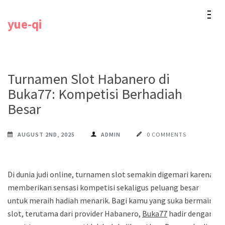
Skip
yue-qi
to
content
(Press
Enter)
Turnamen Slot Habanero di
Buka77: Kompetisi Berhadiah
Besar
AUGUST 2ND, 2025
ADMIN
0 COMMENTS
Di dunia judi online, turnamen slot semakin digemari karena
memberikan sensasi kompetisi sekaligus peluang besar
untuk meraih hadiah menarik. Bagi kamu yang suka bermain
slot, terutama dari provider Habanero,
Buka77
hadir dengan