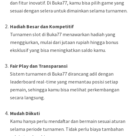
dan fitur inovatif. Di Buka77, kamu bisa pilih game yang
sesuai dengan selera untuk dimainkan selama turnamen.
Hadiah Besar dan Kompetitif
Turnamen slot di Buka77 menawarkan hadiah yang
menggiurkan, mulai dari jutaan rupiah hingga bonus
eksklusif yang bisa meningkatkan saldo kamu.
Fair Play dan Transparansi
Sistem turnamen di Buka77 dirancang adil dengan
leaderboard real-time yang memantau posisi setiap
pemain, sehingga kamu bisa melihat perkembangan
secara langsung.
Mudah Diikuti
Kamu hanya perlu mendaftar dan bermain sesuai aturan
selama periode turnamen. Tidak perlu biaya tambahan