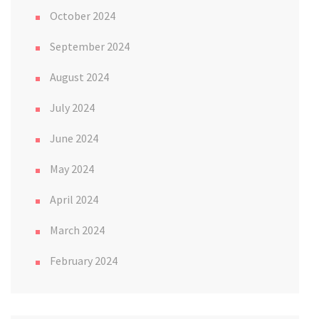
October 2024
September 2024
August 2024
July 2024
June 2024
May 2024
April 2024
March 2024
February 2024