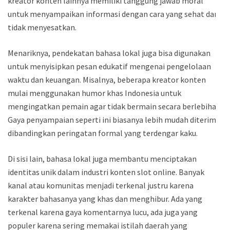
kreator konten lainnya memiliki tanggung jawab moral
untuk menyampaikan informasi dengan cara yang sehat dan
tidak menyesatkan.
Menariknya, pendekatan bahasa lokal juga bisa digunakan
untuk menyisipkan pesan edukatif mengenai pengelolaan
waktu dan keuangan. Misalnya, beberapa kreator konten
mulai menggunakan humor khas Indonesia untuk
mengingatkan pemain agar tidak bermain secara berlebihan.
Gaya penyampaian seperti ini biasanya lebih mudah diterima
dibandingkan peringatan formal yang terdengar kaku.
Di sisi lain, bahasa lokal juga membantu menciptakan
identitas unik dalam industri konten slot online. Banyak
kanal atau komunitas menjadi terkenal justru karena
karakter bahasanya yang khas dan menghibur. Ada yang
terkenal karena gaya komentarnya lucu, ada juga yang
populer karena sering memakai istilah daerah yang