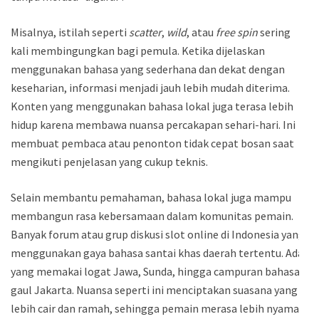
Misalnya, istilah seperti
scatter
,
wild
, atau
free spin
sering
kali membingungkan bagi pemula. Ketika dijelaskan
menggunakan bahasa yang sederhana dan dekat dengan
keseharian, informasi menjadi jauh lebih mudah diterima.
Konten yang menggunakan bahasa lokal juga terasa lebih
hidup karena membawa nuansa percakapan sehari-hari. Ini
membuat pembaca atau penonton tidak cepat bosan saat
mengikuti penjelasan yang cukup teknis.
Selain membantu pemahaman, bahasa lokal juga mampu
membangun rasa kebersamaan dalam komunitas pemain.
Banyak forum atau grup diskusi slot online di Indonesia yang
menggunakan gaya bahasa santai khas daerah tertentu. Ada
yang memakai logat Jawa, Sunda, hingga campuran bahasa
gaul Jakarta. Nuansa seperti ini menciptakan suasana yang
lebih cair dan ramah, sehingga pemain merasa lebih nyaman