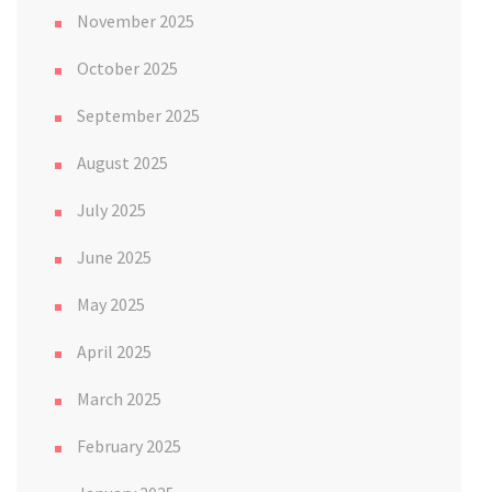
November 2025
October 2025
September 2025
August 2025
July 2025
June 2025
May 2025
April 2025
March 2025
February 2025