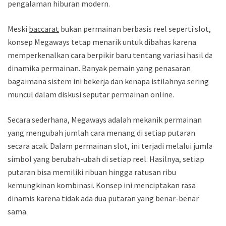
pengalaman hiburan modern.
Meski
baccarat
bukan permainan berbasis reel seperti slot,
konsep Megaways tetap menarik untuk dibahas karena
memperkenalkan cara berpikir baru tentang variasi hasil dan
dinamika permainan. Banyak pemain yang penasaran
bagaimana sistem ini bekerja dan kenapa istilahnya sering
muncul dalam diskusi seputar permainan online.
Secara sederhana, Megaways adalah mekanik permainan
yang mengubah jumlah cara menang di setiap putaran
secara acak. Dalam permainan slot, ini terjadi melalui jumlah
simbol yang berubah-ubah di setiap reel. Hasilnya, setiap
putaran bisa memiliki ribuan hingga ratusan ribu
kemungkinan kombinasi. Konsep ini menciptakan rasa
dinamis karena tidak ada dua putaran yang benar-benar
sama.