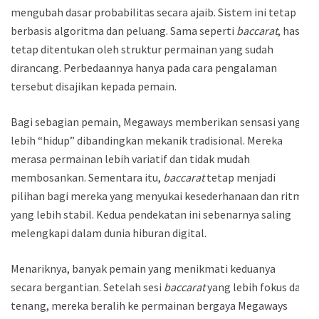
mengubah dasar probabilitas secara ajaib. Sistem ini tetap
berbasis algoritma dan peluang. Sama seperti
baccarat
, hasil
tetap ditentukan oleh struktur permainan yang sudah
dirancang. Perbedaannya hanya pada cara pengalaman
tersebut disajikan kepada pemain.
Bagi sebagian pemain, Megaways memberikan sensasi yang
lebih “hidup” dibandingkan mekanik tradisional. Mereka
merasa permainan lebih variatif dan tidak mudah
membosankan. Sementara itu,
baccarat
tetap menjadi
pilihan bagi mereka yang menyukai kesederhanaan dan ritme
yang lebih stabil. Kedua pendekatan ini sebenarnya saling
melengkapi dalam dunia hiburan digital.
Menariknya, banyak pemain yang menikmati keduanya
secara bergantian. Setelah sesi
baccarat
yang lebih fokus dan
tenang, mereka beralih ke permainan bergaya Megaways