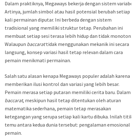
Dalam praktiknya, Megaways bekerja dengan sistem variabel.
Artinya, jumlah simbol atau hasil potensial berubah setiap
kali permainan diputar. Ini berbeda dengan sistem
tradisional yang memiliki struktur tetap. Perubahan ini
membuat setiap sesi terasa lebih hidup dan tidak monoton.
Walaupun
baccarat
tidak menggunakan mekanik ini secara
langsung, konsep variasi hasil tetap relevan dalam cara
pemain menikmati permainan.
Salah satu alasan kenapa Megaways populer adalah karena
memberikan ilusi kontrol dan variasi yang lebih besar.
Pemain merasa setiap putaran memiliki cerita baru. Dalam
baccarat
, meskipun hasil tetap ditentukan oleh aturan
matematika sederhana, pemain tetap merasakan
ketegangan yang serupa setiap kali kartu dibuka. Inilah titik
temu antara kedua dunia tersebut: pengalaman emosional
pemain.