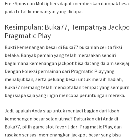
Free Spins dan Multipliers dapat memberikan dampak besar
pada total kemenangan yang didapat.
Kesimpulan: Buka77, Tempatnya Jackpot
Pragmatic Play
Bukti kemenangan besar di Buka77 bukanlah cerita fiksi
belaka. Banyak pemain yang telah merasakan sendiri
bagaimana kemenangan jackpot bisa datang dalam sekejap.
Dengan koleksi permainan dari Pragmatic Play yang
menakjubkan, serta peluang besar untuk meraih hadiah,
Buka77 memang telah menciptakan tempat yang sempurna
bagi siapa saja yang ingin mencoba peruntungan mereka.
Jadi, apakah Anda siap untuk menjadi bagian dari kisah
kemenangan besar selanjutnya? Daftarkan diri Anda di
Buka77, pilih game slot favorit dari Pragmatic Play, dan
rasakan sensasi memenangkan jackpot besar yang bisa