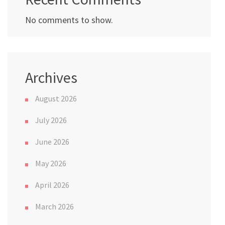
No comments to show.
Archives
August 2026
July 2026
June 2026
May 2026
April 2026
March 2026