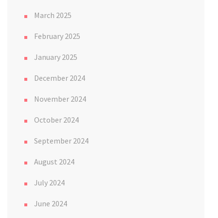
March 2025
February 2025
January 2025
December 2024
November 2024
October 2024
September 2024
August 2024
July 2024
June 2024