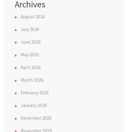
Archives
August 2026
July 2026
June 2026
May 2026
April 2026
March 2026
February 2026
January 2026
December 2025
November 2025