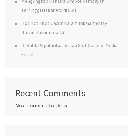
Mengungkap Rahasia Simbol Pembayar
Tertinggi Habanero di Slot
Hot Hot Fruit Gacor Malam Ini: Gameplay
Brutal Bukumimpi138
Di Balik Popularitas Istilah Slot Gacor di Media
Sosial
Recent Comments
No comments to show.