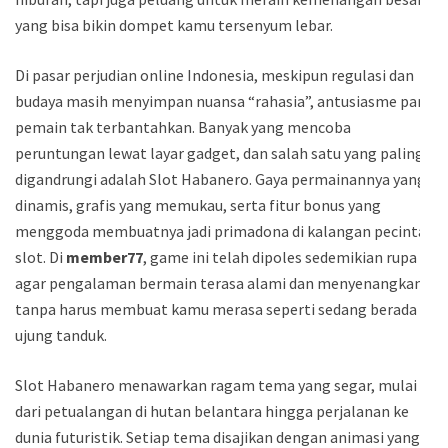
yang bisa bikin dompet kamu tersenyum lebar.
Di pasar perjudian online Indonesia, meskipun regulasi dan
budaya masih menyimpan nuansa “rahasia”, antusiasme para
pemain tak terbantahkan. Banyak yang mencoba
peruntungan lewat layar gadget, dan salah satu yang paling
digandrungi adalah Slot Habanero. Gaya permainannya yang
dinamis, grafis yang memukau, serta fitur bonus yang
menggoda membuatnya jadi primadona di kalangan pecinta
slot. Di
member77
, game ini telah dipoles sedemikian rupa
agar pengalaman bermain terasa alami dan menyenangkan,
tanpa harus membuat kamu merasa seperti sedang berada di
ujung tanduk.
Slot Habanero menawarkan ragam tema yang segar, mulai
dari petualangan di hutan belantara hingga perjalanan ke
dunia futuristik. Setiap tema disajikan dengan animasi yang