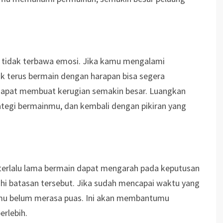
n tidak terbawa emosi. Jika kamu mengalami
uk terus bermain dengan harapan bisa segera
 dapat membuat kerugian semakin besar. Luangkan
rategi bermainmu, dan kembali dengan pikiran yang
erlalu lama bermain dapat mengarah pada keputusan
hi batasan tersebut. Jika sudah mencapai waktu yang
amu belum merasa puas. Ini akan membantumu
rlebih.