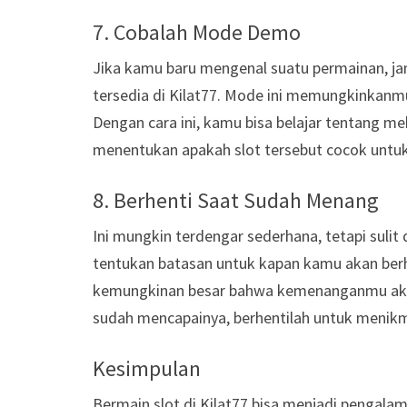
7. Cobalah Mode Demo
Jika kamu baru mengenal suatu permainan, j
tersedia di Kilat77. Mode ini memungkinkanm
Dengan cara ini, kamu bisa belajar tentang me
menentukan apakah slot tersebut cocok untu
8. Berhenti Saat Sudah Menang
Ini mungkin terdengar sederhana, tetapi sul
tentukan batasan untuk kapan kamu akan berh
kemungkinan besar bahwa kemenanganmu akan 
sudah mencapainya, berhentilah untuk menikma
Kesimpulan
Bermain slot di Kilat77 bisa menjadi penga