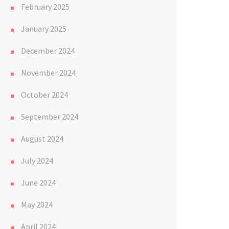
February 2025
January 2025
December 2024
November 2024
October 2024
September 2024
August 2024
July 2024
June 2024
May 2024
April 2024