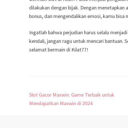
dilakukan dengan bijak. Dengan menetapkan 
bonus, dan mengendalikan emosi, kamu bisa me
Ingatlah bahwa perjudian harus selalu menjad
kendali, jangan ragu untuk mencari bantuan.
selamat bermain di Kilat77!
Post
Slot Gacor Maxwin: Game Terbaik untuk
navigation
Mendapatkan Maxwin di 2024