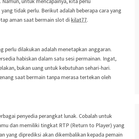
Namun, untuk mencapainya, kita perlu
yang tidak perlu. Berikut adalah beberapa cara yang
tap aman saat bermain slot di
kilat77
.
g perlu dilakukan adalah menetapkan anggaran.
sedia habiskan dalam satu sesi permainan. Ingat,
elakan, bukan uang untuk kebutuhan sehari-hari.
 tenang saat bermain tanpa merasa tertekan oleh
erbagai penyedia perangkat lunak. Cobalah untuk
mu dan memiliki tingkat RTP (Return to Player) yang
uhan yang diprediksi akan dikembalikan kepada pemain