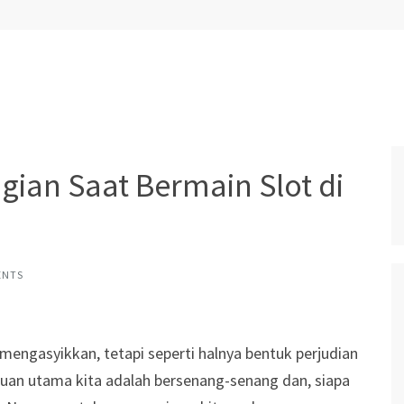
gian Saat Bermain Slot di
ENTS
t mengasyikkan, tetapi seperti halnya bentuk perjudian
 tujuan utama kita adalah bersenang-senang dan, siapa