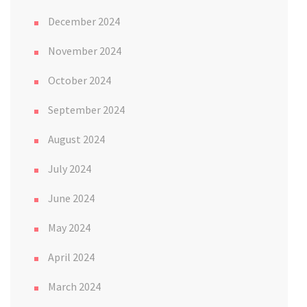
December 2024
November 2024
October 2024
September 2024
August 2024
July 2024
June 2024
May 2024
April 2024
March 2024