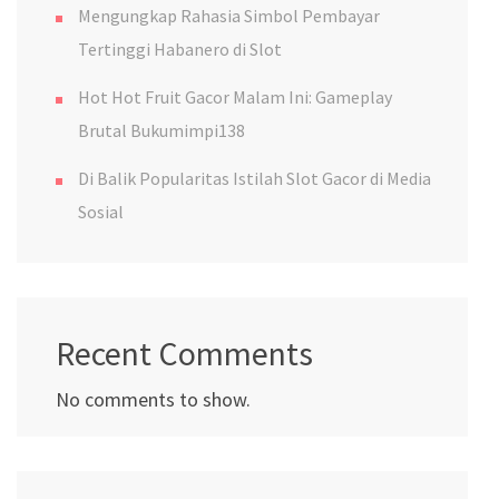
Mengungkap Rahasia Simbol Pembayar
Tertinggi Habanero di Slot
Hot Hot Fruit Gacor Malam Ini: Gameplay
Brutal Bukumimpi138
Di Balik Popularitas Istilah Slot Gacor di Media
Sosial
Recent Comments
No comments to show.