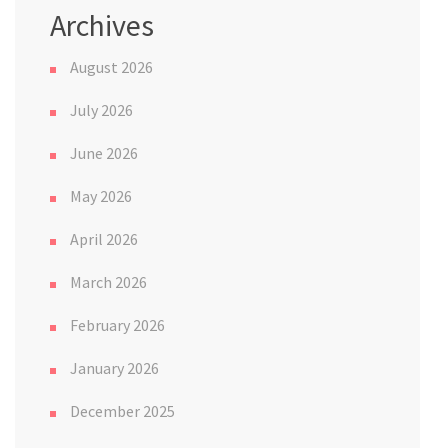
Archives
August 2026
July 2026
June 2026
May 2026
April 2026
March 2026
February 2026
January 2026
December 2025