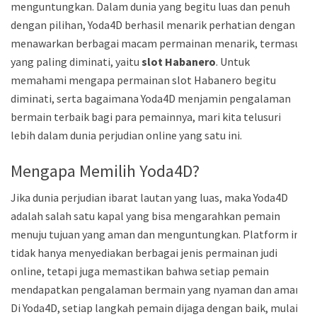
menguntungkan. Dalam dunia yang begitu luas dan penuh
dengan pilihan, Yoda4D berhasil menarik perhatian dengan
menawarkan berbagai macam permainan menarik, termasuk
yang paling diminati, yaitu
slot Habanero
. Untuk
memahami mengapa permainan slot Habanero begitu
diminati, serta bagaimana Yoda4D menjamin pengalaman
bermain terbaik bagi para pemainnya, mari kita telusuri
lebih dalam dunia perjudian online yang satu ini.
Mengapa Memilih Yoda4D?
Jika dunia perjudian ibarat lautan yang luas, maka Yoda4D
adalah salah satu kapal yang bisa mengarahkan pemain
menuju tujuan yang aman dan menguntungkan. Platform ini
tidak hanya menyediakan berbagai jenis permainan judi
online, tetapi juga memastikan bahwa setiap pemain
mendapatkan pengalaman bermain yang nyaman dan aman.
Di Yoda4D, setiap langkah pemain dijaga dengan baik, mulai