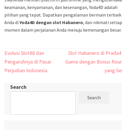
keamanan, kenyamanan, dan kesenangan, Yoda4D adalah
pilihan yang tepat. Dapatkan pengalaman bermain terbaik
Anda di
Yoda4D dengan slot Habanero
, dan nikmati setiap
momen dalam perjalanan Anda menuju kemenangan besar.
Post
Evolusi Slot88 dan
Slot Habanero di Prada4D:
navigation
Pengaruhnya di Pasar
Game dengan Bonus Round
Perjudian Indonesia
yang Seru
Search
Search