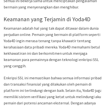
Semua ini bekerja sama untuk menciptakan pengalaman
bermain yang menyenangkan dan menghibur.
Keamanan yang Terjamin di Yoda4D
Keamanan adalah hal yang tak dapat ditawar dalam dunia
perjudian online. Pemain yang bermain di platform seperti
Yoda4D ingin merasa tenang tanpa khawatir tentang
kerahasiaan data pribadi mereka. Yoda4D memahami betul
kekhawatiran ini dan berkomitmen untuk menjaga
keamanan para pemainnya dengan teknologi enkripsi SSL
yang canggih.
Enkripsi SSL ini memastikan bahwa semua informasi pribadi
dan transaksi finansial yang dilakukan oleh pemain di
platform ini terlindungi dengan baik. Selain itu, Yoda4D juga
memiliki sistem verifikasi yang ketat untuk melindungi akun
pemain dari potensi ancaman eksternal. Dengan adanya