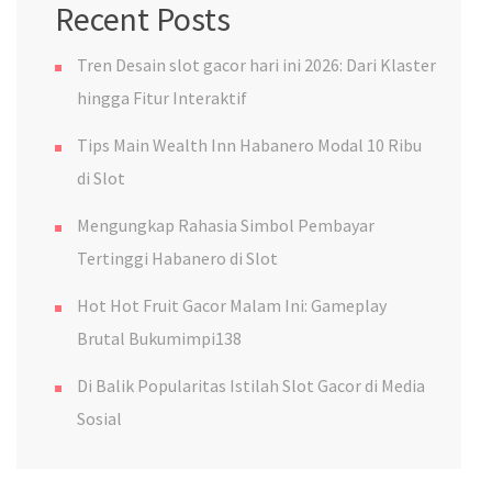
Recent Posts
Tren Desain slot gacor hari ini 2026: Dari Klaster
hingga Fitur Interaktif
Tips Main Wealth Inn Habanero Modal 10 Ribu
di Slot
Mengungkap Rahasia Simbol Pembayar
Tertinggi Habanero di Slot
Hot Hot Fruit Gacor Malam Ini: Gameplay
Brutal Bukumimpi138
Di Balik Popularitas Istilah Slot Gacor di Media
Sosial