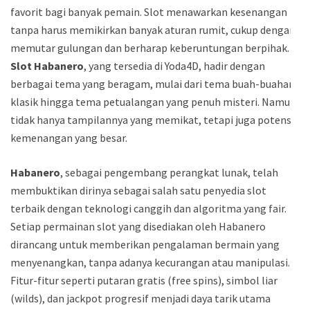
favorit bagi banyak pemain. Slot menawarkan kesenangan
tanpa harus memikirkan banyak aturan rumit, cukup dengan
memutar gulungan dan berharap keberuntungan berpihak.
Slot Habanero
, yang tersedia di Yoda4D, hadir dengan
berbagai tema yang beragam, mulai dari tema buah-buahan
klasik hingga tema petualangan yang penuh misteri. Namun,
tidak hanya tampilannya yang memikat, tetapi juga potensi
kemenangan yang besar.
Habanero
, sebagai pengembang perangkat lunak, telah
membuktikan dirinya sebagai salah satu penyedia slot
terbaik dengan teknologi canggih dan algoritma yang fair.
Setiap permainan slot yang disediakan oleh Habanero
dirancang untuk memberikan pengalaman bermain yang
menyenangkan, tanpa adanya kecurangan atau manipulasi.
Fitur-fitur seperti putaran gratis (free spins), simbol liar
(wilds), dan jackpot progresif menjadi daya tarik utama