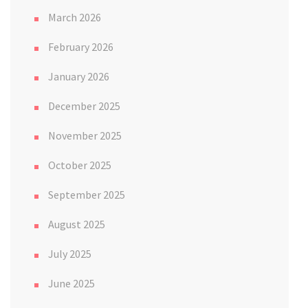
March 2026
February 2026
January 2026
December 2025
November 2025
October 2025
September 2025
August 2025
July 2025
June 2025