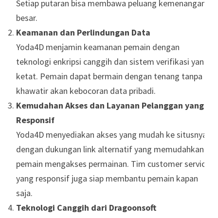
Setiap putaran bisa membawa peluang kemenangan
besar.
Keamanan dan Perlindungan Data
Yoda4D menjamin keamanan pemain dengan
teknologi enkripsi canggih dan sistem verifikasi yang
ketat. Pemain dapat bermain dengan tenang tanpa
khawatir akan kebocoran data pribadi.
Kemudahan Akses dan Layanan Pelanggan yang
Responsif
Yoda4D menyediakan akses yang mudah ke situsnya,
dengan dukungan link alternatif yang memudahkan
pemain mengakses permainan. Tim customer service
yang responsif juga siap membantu pemain kapan
saja.
Teknologi Canggih dari Dragoonsoft