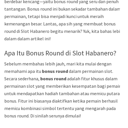
berdebar kencang—yaitu bonus round yang seru dan penuh
tantangan. Bonus round ini bukan sekadar tambahan dalam
permainan, tetapi bisa menjadi kunci untuk meraih
kemenangan besar. Lantas, apa sih yang membuat bonus
round di Slot Habanero begitu menarik? Yuk, kita bahas lebih
dalam dalam artikel ini!
Apa Itu Bonus Round di Slot Habanero?
Sebelum membahas lebih jauh, mari kita mulai dengan
memahami apa itu
bonus round
dalam permainan slot.
Secara sederhana,
bonus round
adalah fitur khusus dalam
permainan slot yang memberikan kesempatan bagi pemain
untuk mendapatkan hadiah tambahan atau memicu putaran
bonus. Fitur ini biasanya diaktifkan ketika pemain berhasil
memicu kombinasi simbol tertentu yang mengarah pada
bonus round. Di sinilah serunya dimulai!