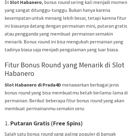
Di
Slot Habanero
, bonus round sering kali menjadi momen
yang sangat ditunggu-tunggu. Bukan hanya karena
kesempatan untuk menang lebih besar, tetapi karena fitur
ini biasanya datang dengan permainan mini, putaran gratis,
atau pengganda yang membuat permainan semakin
menarik. Bonus round ini bisa mengubah permainan yang
tadinya biasa saja menjadi pengalaman yang luar biasa.
Fitur Bonus Round yang Menarik di Slot
Habanero
Slot Habanero di Prada4D
menawarkan berbagai jenis
bonus round yang bisa membuatmu betah berlama-lama di
permainan. Berikut beberapa fitur bonus round yang akan
membuat permainanmu semakin seru:
1.
Putaran Gratis (Free Spins)
Salah satu bonus round yang paling populer di banyak