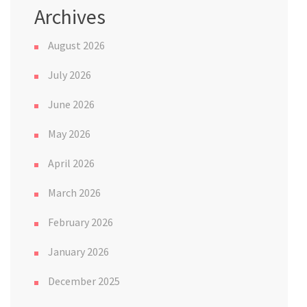
Archives
August 2026
July 2026
June 2026
May 2026
April 2026
March 2026
February 2026
January 2026
December 2025