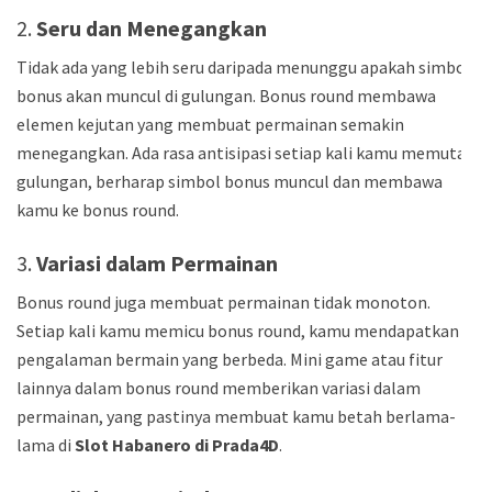
2.
Seru dan Menegangkan
Tidak ada yang lebih seru daripada menunggu apakah simbol
bonus akan muncul di gulungan. Bonus round membawa
elemen kejutan yang membuat permainan semakin
menegangkan. Ada rasa antisipasi setiap kali kamu memutar
gulungan, berharap simbol bonus muncul dan membawa
kamu ke bonus round.
3.
Variasi dalam Permainan
Bonus round juga membuat permainan tidak monoton.
Setiap kali kamu memicu bonus round, kamu mendapatkan
pengalaman bermain yang berbeda. Mini game atau fitur
lainnya dalam bonus round memberikan variasi dalam
permainan, yang pastinya membuat kamu betah berlama-
lama di
Slot Habanero di Prada4D
.