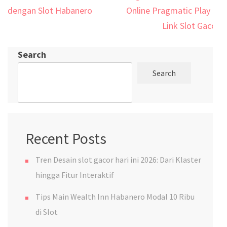
dengan Slot Habanero
Online Pragmatic Play di
Link Slot Gacor
Search
Search
Recent Posts
Tren Desain slot gacor hari ini 2026: Dari Klaster
hingga Fitur Interaktif
Tips Main Wealth Inn Habanero Modal 10 Ribu
di Slot