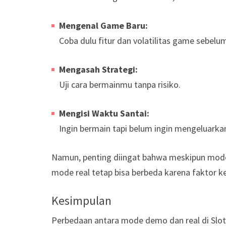
Mengenal Game Baru:
Coba dulu fitur dan volatilitas game sebelum
Mengasah Strategi:
Uji cara bermainmu tanpa risiko.
Mengisi Waktu Santai:
Ingin bermain tapi belum ingin mengeluark
Namun, penting diingat bahwa meskipun mod
mode real tetap bisa berbeda karena faktor 
Kesimpulan
Perbedaan antara mode demo dan real di Slot M