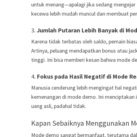
untuk menang—apalagi jika sedang mengejar
kecewa lebih mudah muncul dan membuat perm
3.
Jumlah Putaran Lebih Banyak di Mo
Karena tidak terbatas oleh saldo, pemain bi
Artinya, peluang mendapatkan bonus atau jac
tinggi. Ini bisa memberi kesan bahwa mode d
4.
Fokus pada Hasil Negatif di Mode Re
Manusia cenderung lebih mengingat hal negat
kemenangan di mode demo. Ini menciptakan i
uang asli, padahal tidak.
Kapan Sebaiknya Menggunakan 
Mode demo sangat bermanfaat, terutama dala