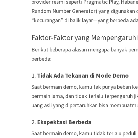
provider resmi seperti Pragmatic Play, Habane
Random Number Generator) yang digunakan d
“kecurangan” di balik layar—yang berbeda ada
Faktor-Faktor yang Mempengaruhi
Berikut beberapa alasan mengapa banyak pem
berbeda:
1.
Tidak Ada Tekanan di Mode Demo
Saat bermain demo, kamu tak punya beban keh
bermain lama, dan tidak terlalu terpengaruh j
uang asli yang dipertaruhkan bisa membuatmu 
2.
Ekspektasi Berbeda
Saat bermain demo, kamu tidak terlalu peduli