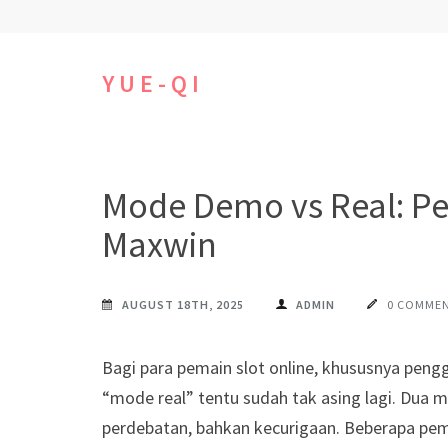
Skip
to
content
YUE-QI
(Press
Enter)
Mode Demo vs Real: Pe
Maxwin
AUGUST 18TH, 2025
ADMIN
0 COMME
Bagi para pemain slot online, khususnya peng
“mode real” tentu sudah tak asing lagi. Dua mo
perdebatan, bahkan kecurigaan. Beberapa pem