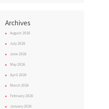
Archives
August 2026
July 2026
June 2026
May 2026
April 2026
March 2026
February 2026
January 2026