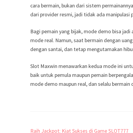
cara bermain, bukan dari sistem permainan
dari provider resmi, jadi tidak ada manipulasi
Bagi pemain yang bijak, mode demo bisa jadi a
mode real. Namun, saat bermain dengan uang 
dengan santai, dan tetap mengutamakan hibu
Slot Maxwin menawarkan kedua mode ini un
baik untuk pemula maupun pemain berpengalama
mode demo maupun real, dan selalu bermain d
Post
Raih Jackpot: Kiat Sukses di Game SLOT777