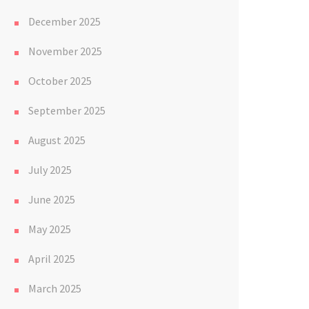
December 2025
November 2025
October 2025
September 2025
August 2025
July 2025
June 2025
May 2025
April 2025
March 2025