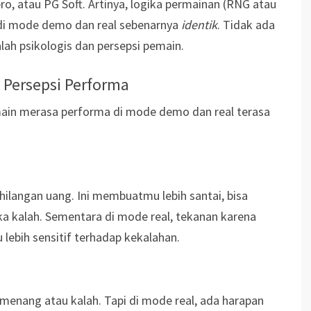
ro, atau PG Soft. Artinya, logika permainan (RNG atau
i mode demo dan real sebenarnya
identik
. Tidak ada
lah psikologis dan persepsi pemain.
 Persepsi Performa
ain merasa performa di mode demo dan real terasa
ilangan uang. Ini membuatmu lebih santai, bisa
ika kalah. Sementara di mode real, tekanan karena
lebih sensitif terhadap kekalahan.
 menang atau kalah. Tapi di mode real, ada harapan