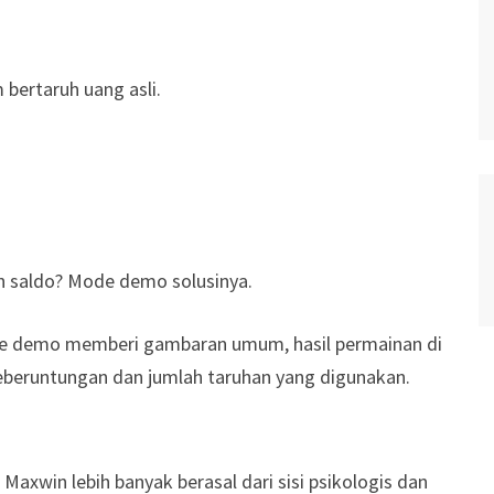
 bertaruh uang asli.
an saldo? Mode demo solusinya.
e demo memberi gambaran umum, hasil permainan di
keberuntungan dan jumlah taruhan yang digunakan.
axwin lebih banyak berasal dari sisi psikologis dan