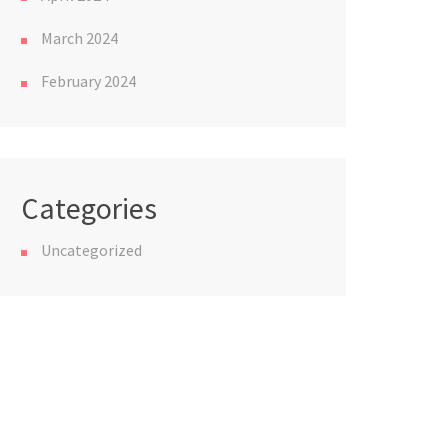
March 2024
February 2024
Categories
Uncategorized