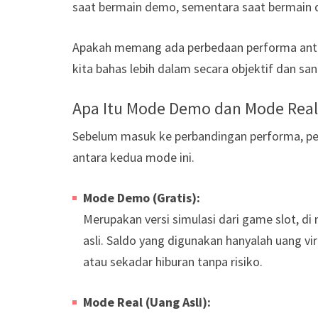
saat bermain demo, sementara saat bermain de
Apakah memang ada perbedaan performa antar
kita bahas lebih dalam secara objektif dan san
Apa Itu Mode Demo dan Mode Real
Sebelum masuk ke perbandingan performa, p
antara kedua mode ini.
Mode Demo (Gratis):
Merupakan versi simulasi dari game slot, d
asli. Saldo yang digunakan hanyalah uang virt
atau sekadar hiburan tanpa risiko.
Mode Real (Uang Asli):