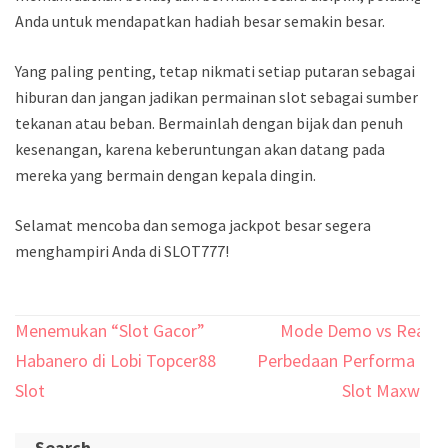
Anda untuk mendapatkan hadiah besar semakin besar.
Yang paling penting, tetap nikmati setiap putaran sebagai
hiburan dan jangan jadikan permainan slot sebagai sumber
tekanan atau beban. Bermainlah dengan bijak dan penuh
kesenangan, karena keberuntungan akan datang pada
mereka yang bermain dengan kepala dingin.
Selamat mencoba dan semoga jackpot besar segera
menghampiri Anda di SLOT777!
Post
Menemukan “Slot Gacor”
Mode Demo vs Real:
navigation
Habanero di Lobi Topcer88
Perbedaan Performa di
Slot
Slot Maxwin
Search