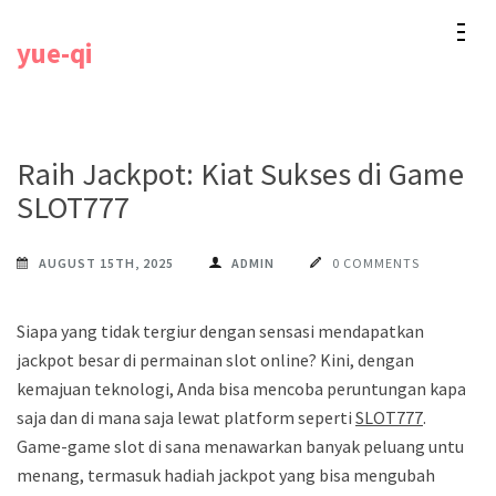
Skip
yue-qi
to
content
(Press
Enter)
Raih Jackpot: Kiat Sukses di Game
SLOT777
AUGUST 15TH, 2025
ADMIN
0 COMMENTS
Siapa yang tidak tergiur dengan sensasi mendapatkan
jackpot besar di permainan slot online? Kini, dengan
kemajuan teknologi, Anda bisa mencoba peruntungan kapan
saja dan di mana saja lewat platform seperti
SLOT777
.
Game-game slot di sana menawarkan banyak peluang untuk
menang, termasuk hadiah jackpot yang bisa mengubah