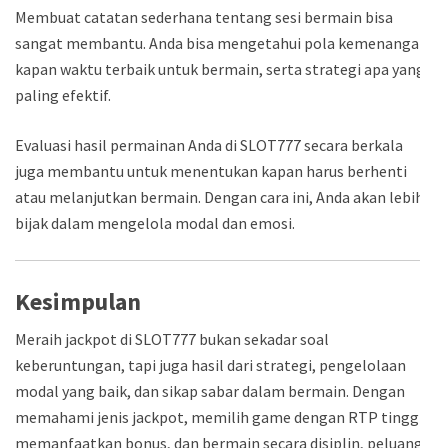
Membuat catatan sederhana tentang sesi bermain bisa
sangat membantu. Anda bisa mengetahui pola kemenangan,
kapan waktu terbaik untuk bermain, serta strategi apa yang
paling efektif.
Evaluasi hasil permainan Anda di SLOT777 secara berkala
juga membantu untuk menentukan kapan harus berhenti
atau melanjutkan bermain. Dengan cara ini, Anda akan lebih
bijak dalam mengelola modal dan emosi.
Kesimpulan
Meraih jackpot di SLOT777 bukan sekadar soal
keberuntungan, tapi juga hasil dari strategi, pengelolaan
modal yang baik, dan sikap sabar dalam bermain. Dengan
memahami jenis jackpot, memilih game dengan RTP tinggi,
memanfaatkan bonus, dan bermain secara disiplin, peluang