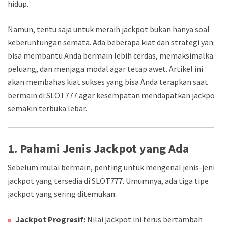
hidup.
Namun, tentu saja untuk meraih jackpot bukan hanya soal
keberuntungan semata. Ada beberapa kiat dan strategi yang
bisa membantu Anda bermain lebih cerdas, memaksimalkan
peluang, dan menjaga modal agar tetap awet. Artikel ini
akan membahas kiat sukses yang bisa Anda terapkan saat
bermain di SLOT777 agar kesempatan mendapatkan jackpot
semakin terbuka lebar.
1. Pahami Jenis Jackpot yang Ada
Sebelum mulai bermain, penting untuk mengenal jenis-jenis
jackpot yang tersedia di SLOT777. Umumnya, ada tiga tipe
jackpot yang sering ditemukan:
Jackpot Progresif:
Nilai jackpot ini terus bertambah