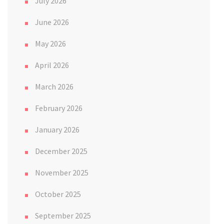
July 2026
June 2026
May 2026
April 2026
March 2026
February 2026
January 2026
December 2025
November 2025
October 2025
September 2025