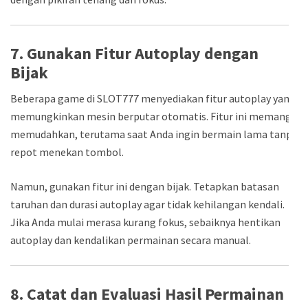
7. Gunakan Fitur Autoplay dengan
Bijak
Beberapa game di SLOT777 menyediakan fitur autoplay yang
memungkinkan mesin berputar otomatis. Fitur ini memang
memudahkan, terutama saat Anda ingin bermain lama tanpa
repot menekan tombol.
Namun, gunakan fitur ini dengan bijak. Tetapkan batasan
taruhan dan durasi autoplay agar tidak kehilangan kendali.
Jika Anda mulai merasa kurang fokus, sebaiknya hentikan
autoplay dan kendalikan permainan secara manual.
8. Catat dan Evaluasi Hasil Permainan