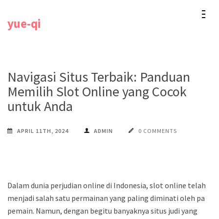
Skip
yue-qi
to
content
(Press
Enter)
Navigasi Situs Terbaik: Panduan
Memilih Slot Online yang Cocok
untuk Anda
APRIL 11TH, 2024
ADMIN
0 COMMENTS
Dalam dunia perjudian online di Indonesia, slot online telah
menjadi salah satu permainan yang paling diminati oleh para
pemain. Namun, dengan begitu banyaknya situs judi yang