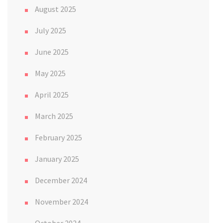
August 2025
July 2025
June 2025
May 2025
April 2025
March 2025
February 2025
January 2025
December 2024
November 2024
October 2024