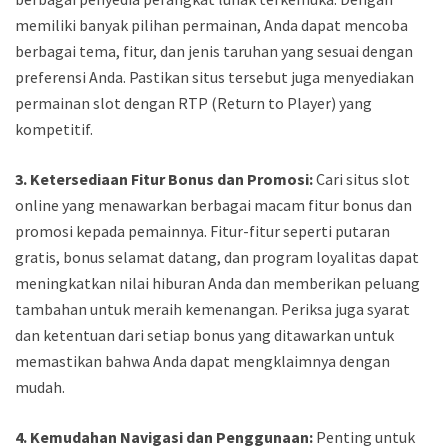
memiliki banyak pilihan permainan, Anda dapat mencoba
berbagai tema, fitur, dan jenis taruhan yang sesuai dengan
preferensi Anda. Pastikan situs tersebut juga menyediakan
permainan slot dengan RTP (Return to Player) yang
kompetitif.
3. Ketersediaan Fitur Bonus dan Promosi:
Cari situs slot
online yang menawarkan berbagai macam fitur bonus dan
promosi kepada pemainnya. Fitur-fitur seperti putaran
gratis, bonus selamat datang, dan program loyalitas dapat
meningkatkan nilai hiburan Anda dan memberikan peluang
tambahan untuk meraih kemenangan. Periksa juga syarat
dan ketentuan dari setiap bonus yang ditawarkan untuk
memastikan bahwa Anda dapat mengklaimnya dengan
mudah.
4. Kemudahan Navigasi dan Penggunaan:
Penting untuk