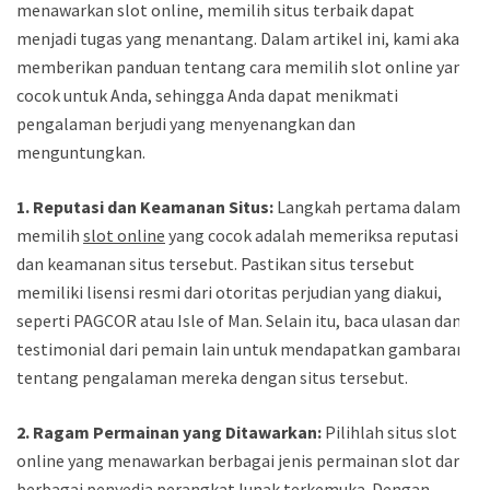
menawarkan slot online, memilih situs terbaik dapat
menjadi tugas yang menantang. Dalam artikel ini, kami akan
memberikan panduan tentang cara memilih slot online yang
cocok untuk Anda, sehingga Anda dapat menikmati
pengalaman berjudi yang menyenangkan dan
menguntungkan.
1. Reputasi dan Keamanan Situs:
Langkah pertama dalam
memilih
slot online
yang cocok adalah memeriksa reputasi
dan keamanan situs tersebut. Pastikan situs tersebut
memiliki lisensi resmi dari otoritas perjudian yang diakui,
seperti PAGCOR atau Isle of Man. Selain itu, baca ulasan dan
testimonial dari pemain lain untuk mendapatkan gambaran
tentang pengalaman mereka dengan situs tersebut.
2. Ragam Permainan yang Ditawarkan:
Pilihlah situs slot
online yang menawarkan berbagai jenis permainan slot dari
berbagai penyedia perangkat lunak terkemuka. Dengan